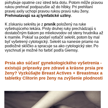
pohybuje opatrne cez stred tela dolu. Potom môže pravou
rukou prehnať podpazušie až do hĺbky. Pri prehĺtaní
pravej axily uchopí pravou rukou pravú ruku ženy.
Prehmatavajú sa aj lymfatické uzliny
.
K získaniu sekrétu je z
prsník
položený na ruke
vyšetrujúceho lekára. Prsty druhej ruky prechádzajú s
dostatočným tlakom po mliekovodov od steny hrudníka až
k mamile. Pokiaľ sa podarí vytlačiť sekrét, potom by mal
byť vyšetrený cytologický. Sekrét sa nanesie priamo na
podložné sklíčko a spracuje sa ako cytologický ster. Po
vyschnutí je možné ho farbiť podľa Giemsy.
Prsia ako súčasť gynekologického vyšetrenia -
existujú prípravky pre zdravé a krásne prsia pre
ženy? Vyzkúšajte Breast Actives + Breastmax a
tabletky Clitorin pre ženy na zvýšenie plodnosti