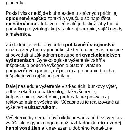
placenty.
Pokiaľ však nedôjde k uhniezdeniu z rôznych príčin, aj
oplodnené vajíčko
zaniká a vylučuje sa najbližšou
menštruáciou
z tela von. Dôležité je taktiež, aby boli v
poriadku po fyziologickej stránke aj spermie, vajíčkovody
a maternica.
Základom je teda, aby bolo i
pohlavné ústrojenstvo
muža a ženy bolo v poriadku. Je teda na mieste, aby sme
si povedali aj základnom postupe pri
gynekologických
vyšetreniach
. Gynekologické vyšetrenie zahŕňa
inšpekciu a poučné vyšetrenie prstami vrátane
podpazušných jamiek, inšpekciu a prehnanie brucha,
inšpekciu vonkajšieho genitálu.
Ďalej nasleduje vyšetrenie v zrkadlách, bunkový výter,
odber sekrétu na bakteriologické vyšetrenie,
kolposkopické vyšetrenie, prehmatanie pošvy, a aj
rektovaginalne vyšetrenie. Súčasnosti je realizované aj
vyšetrenie
ultrazvukom.
Vyšetrenie by nemalo byť nikdy prevádzané bez svedkov,
zvlášť ak je gynekológom muž. Vzhľadom k
prirodzenej
hanblivosti žien
a k naviazaniu dobrého kontaktuje