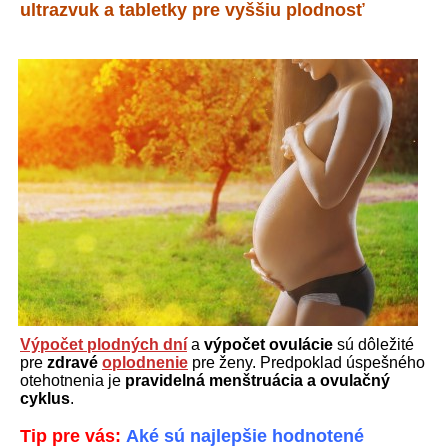
ultrazvuk a tabletky pre vyššiu plodnosť
Výpočet plodných dní
a
výpočet ovulácie
sú dôležité
pre
zdravé
oplodnenie
pre ženy. Predpoklad úspešného
otehotnenia je
pravidelná menštruácia a ovulačný
cyklus
.
Tip pre vás:
Aké sú najlepšie hodnotené