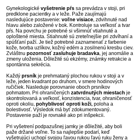
Gynekologické
vyšetrenie pŕs
sa prevádza v stoji, pri
predklone pacientky a v leže. Paže zaujímajú
nasledujúce postavenie:
voľne visiace
, zdvihnuté nad
hlavu alebo založené v bok. Kontroluje sa veľkosť a tvar
pŕs. Na povrchu je potrebné si všimnúť vtiahnuté a
oploštené miesta. Stiahnuté sú zreteľnejšie pri zdvíhaní a
spúšťaní paží. Je tiež potrebné zaznamenať z farbenie
kože, tvorba uzlíkov, kožný edém a zosilnenú kresbu ciev.
Zvláštnu
pozornosť zasluhuje bradavka
, jej anomálie a
zmeny uloženia. Dôležité sú ekzémy, známky retrakcie a
spontánna sekrécia.
Každý
prsník
je prehmataný plochou rukou v stoji a v
leže, jeden kvadrant po druhom, v smere hodinových
ručičiek. Nasleduje porovnanie oboch prsníkov
pohmatom. Pri ohraničených
zatvrdnutých miestach
je
skontrolovaná a veľkosť, konzistencia, tvar, ohraničenosť
oproti okoliu,
pohyblivosť oproti koži,
poloha a
bolestivosť. Výsledok má byť zdokumentovaný.
Postavenie paží je rovnaké ako pri inšpekcii.
Pri vyšetrení podpazušnej jamky je dôležité, aby boli
paže držané voľne. To sa najlepšie podarí, keď
vyšetrujúci uchopí svojou ľavou rukou ľavú ruku ženy a