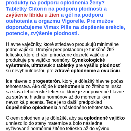
produkty na podporu oplodnenia ženy?
Tabletky
Clitorin
na podporu plodnosti a
zvýšenie libida u žien
a gél na podporu
otehotenia a orgazmu Vigorelle. Pre mužov
doporučujeme Vimax Pills na zlepšenie erekcie,
potencie, zvýšenie plodnosti.
Hlavne vaječníky, ktoré striedavo produkujú minimálne
jedno vajíčko. Druhým predpokladom je funkčné žlté
teliesko, ktoré chráni prirodzene dozreté vajíčko a
produkuje pre vajíčko hormóny.
Gynekologické
vyšetrenie, ultrazvuk
a
tabletky pre vyššiu plodnosť
sú nevyhnutnosťou pre
zdravé oplodnenie a ovuláciu.
Ide hlavne o
progesterón
, ktorý je dôležitý hlavne počas
tehotenstva. Ako dôjde k
otehotneniu
zo žltého telieska
sa stáva tehotenské teliesko, ktoré je zodpovedné hlavne
za správnu hladinu hormónov až do momentu kým
nevzniká placenta. Teda je to ďalší predpoklad
úspešného oplodnenia
a následného tehotenstva.
Okrem oplodnenia je dôležité, aby sa
oplodnené vajíčko
uhniezdilo do steny maternice a bolo následne
vyživované hormónmi žltého telieska až do vývinu