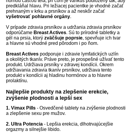
hornou časťou tela, pri čom je vankúš podložený tak, aby
predkláňal hlavu. Pri ležiacej pacientke je vhodné začať
prehnaným v krku a prsníkov a až neskôr začať
vyšetrovať pohlavné orgány
.
V prípade zdravia prsníkov a udržania zdravia prsníkov
odporúčame
Breast Actives
. Sú to prírodné tabletky a
gél na prsia, ktorý
zväčšuje poprsie
, spevňuje ich tvar
a hlavne sú vhodné pred pôrodom i po ňom.
Breast Actives
podporuje i zdravie lymfatických uzlín
a okolitých tkanív. Práve preto, je prospešné užívať tento
produkt. Udržiava prsníky v zdravej kondícii. Okrem
udržiavania zdravia tkanív prsníkov, udržiava tento
produkt v kondícii aj hladinu hormónov a to hlavne
prolaktínu.
Najlepšie produkty na zlepšenie erekcie,
zvýšenie plodnosti a lepší sex
1. Vimax Pills
- Osvedčené tablety na zvýšenie plodnosti
a zlepšenie sexu pre mužov.
2. Ultra Potencia
- Lepšia erekcia, dlhotrvajúcejšie
orgazmy a silnejšie libido.