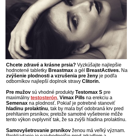
Chcete zdravé a krásne prsia?
Vyzkúšajte najlepšie
hodnotené tabletky
Breastmax
a gél
BreastActives.
Na
zvýšenie plodnosti a vzrušenia pre ženy
je podľa
odborníkov najlepší doplnok stravy
Clitorin.
Pre mužov
sú vhodné produkty
Testomax S
pre
maximálny
testosterón
,
Vimax Pills
na erekciu a
Semenax
na plodnosť. Pokiaľ je potrebné stanoviť
hladinu prolaktínu
, tak by mala byť odobraná krv pred
prehltanim prsníkov, pretože samotné vyšetrenie môže
tento výkon ovplyvniť tak, že sa zvýši hladina prolaktínu.
Samovyšetrovanie prsníkov
ženou má veľký význam.
Prehliadanie je najvhodnejšie pred zrkadlom a