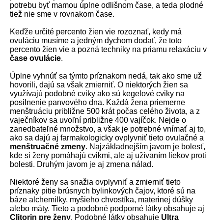
potrebu byť mamou úplne odlišnom čase, a teda plodné
tiež nie sme v rovnakom čase.
Keďže určité percento žien vie rozoznať, kedy má
ovuláciu musíme a jedným dychom dodať, že toto
percento žien vie a pozná techniky na priamu relaxáciu v
čase ovulácie
.
Úplne vyhnúť sa týmto príznakom nedá, tak ako sme už
hovorili, dajú sa však zmierniť.
O niektorých žien sa
využívajú podobné cviky ako sú kegelové cviky na
posilnenie panvového dna. Každá žena priemerne
menštruáciu približne 500 krát počas celého života, a z
vaječníkov sa uvoľní približne 400 vajíčok. Nejde o
zanedbateľné množstvo, a však je potrebné vnímať aj to,
ako sa dajú aj farmakologicky ovplyvniť tieto ovulačné a
menštruačné zmeny
. Najzákladnejším javom je bolesť,
kde si ženy pomáhajú cvikmi, ale aj užívaním liekov proti
bolesti. Druhým javom je aj zmena nálad.
Niektoré ženy sa snažia ovplyvniť a zmierniť tieto
príznaky pitie brúsnych bylinkových čajov, ktoré sú na
báze alchemilky, myšieho chvostíka, materinej dúšky
alebo mäty. Tieto a podobné podporné látky obsahuje aj
Clitorin pre ženy
. Podobné látky obsahuje
Ultra