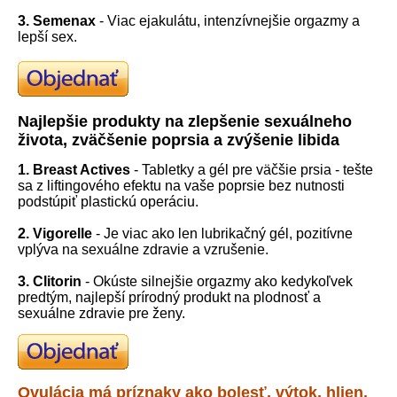
3. Semenax
- Viac ejakulátu, intenzívnejšie orgazmy a
lepší sex.
Najlepšie produkty na zlepšenie sexuálneho
života, zväčšenie poprsia a zvýšenie libida
1.
Breast Actives
- Tabletky a gél pre väčšie prsia - tešte
sa z liftingového efektu na vaše poprsie bez nutnosti
podstúpiť plastickú operáciu.
2. Vigorelle
- Je viac ako len lubrikačný gél, pozitívne
vplýva na sexuálne zdravie a vzrušenie.
3.
Clitorin
- Okúste silnejšie orgazmy ako kedykoľvek
predtým, najlepší prírodný produkt na plodnosť a
sexuálne zdravie pre ženy.
Ovulácia má príznaky ako bolesť, výtok, hlien,