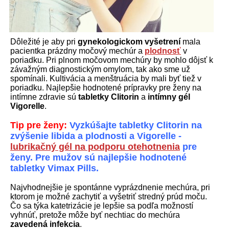
Dôležité je aby pri
gynekologickom vyšetrení
mala
pacientka prázdny močový mechúr a
plodnosť
v
poriadku. Pri plnom močovom mechúry by mohlo dôjsť k
závažným diagnostickým omylom, tak ako sme už
spomínali. Kultivácia a menštruácia by mali byť tiež v
poriadku. Najlepšie hodnotené prípravky pre ženy na
intímne zdravie sú
tabletky Clitorin
a
intímny gél
Vigorelle
.
Tip pre ženy:
Vyzkúšajte tabletky Clitorin na
zvýšenie libida a plodnosti a Vigorelle -
lubrikačný gél na podporu otehotnenia
pre
ženy. Pre mužov sú najlepšie hodnotené
tabletky Vimax Pills.
Najvhodnejšie je spontánne vyprázdnenie mechúra, pri
ktorom je možné zachytiť a vyšetriť stredný prúd moču.
Čo sa týka katetrizácie je lepšie sa podľa možností
vyhnúť, pretože môže byť nechtiac do mechúra
zavedená infekcia
.