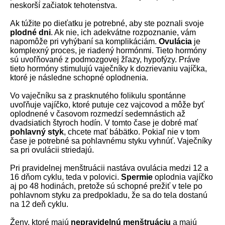
neskorší začiatok tehotenstva.
Ak túžite po dieťatku je potrebné, aby ste poznali svoje
plodné dni
. Ak nie, ich adekvátne rozpoznanie, vám
napomôže pri vyhýbaní sa komplikáciám.
Ovulácia
je
komplexný proces, je riadený hormónmi. Tieto hormóny
sú uvoľňované z podmozgovej žľazy, hypofýzy. Práve
tieto hormóny stimulujú vaječníky k dozrievaniu vajíčka,
ktoré je následne schopné oplodnenia.
Vo vaječníku sa z prasknutého folikulu spontánne
uvoľňuje vajíčko, ktoré putuje cez vajcovod a môže byť
oplodnené v časovom rozmedzí sedemnástich až
dvadsiatich štyroch hodín. V tomto čase je dobré mať
pohlavný styk
, chcete mať bábätko. Pokiaľ nie v tom
čase je potrebné sa pohlavnému styku vyhnúť. Vaječníky
sa pri ovulácii striedajú.
Pri pravidelnej menštruácii nastáva ovulácia medzi 12 a
16 dňom cyklu, teda v polovici.
Spermie
oplodnia vajíčko
aj po 48 hodinách, pretože sú schopné prežiť v tele po
pohlavnom styku za predpokladu, že sa do tela dostanú
na 12 deň cyklu.
Ženy, ktoré majú
nepravidelnú menštruáciu
a majú