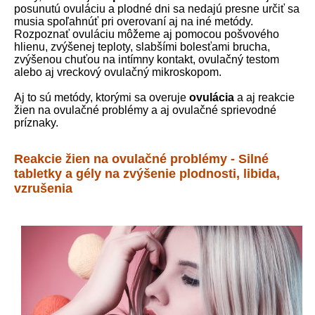
posunutú ovuláciu a plodné dni sa nedajú presne určiť sa
musia spoľahnúť pri overovaní aj na iné metódy.
Rozpoznať ovuláciu môžeme aj pomocou pošvového
hlienu, zvýšenej teploty, slabšími bolesťami brucha,
zvýšenou chuťou na intímny kontakt, ovulačný testom
alebo aj vreckový ovulačný mikroskopom.
Aj to sú metódy, ktorými sa overuje
ovulácia
a aj reakcie
žien na ovulačné problémy a aj ovulačné sprievodné
príznaky.
Reakcie žien na ovulačné problémy - Silné
tabletky a gély na zvýšenie plodnosti, libida,
vzrušenia