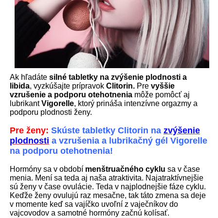
Ak hľadáte
silné tabletky na zvýšenie plodnosti a
libida
, vyzkúšajte prípravok
Clitorin.
Pre
vyššie
vzrušenie a podporu otehotnenia
môže pomôcť aj
lubrikant
Vigorelle
, ktorý prináša intenzívne orgazmy a
podporu plodnosti ženy.
Pre ženy:
Skúste tabletky Clitorin na
zvýšenie
plodnosti
a vzrušenia a lubrikačný gél Vigorelle
na podporu otehotnenia!
Hormóny sa v období
menštruačného cyklu
sa v čase
menia. Mení sa teda aj naša atraktivita. Najatraktívnejšie
sú ženy v čase ovulácie. Teda v najplodnejšie fáze cyklu.
Keďže ženy ovulujú raz mesačne, tak táto zmena sa deje
v momente keď sa vajíčko uvoľní z vaječníkov do
vajcovodov a samotné hormóny začnú kolísať.