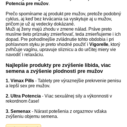
Potencia pre mužov
.
Prečo spomíname aj produkt pre mužov, pretože podobný
cyklus, aj keď bez krvácania sa vyskytuje aj u mužov,
pričom je už aj vedecky dokázané.
Muži aj ženy majú zhodu v zmene nálad. Práve preto
musíme tieto príznaky zmierňovať, teda zmierňujeme i ich
dopad.
Pre pohodlnejšie zvládnutie tohto obdobia i pri
pohlavnom styku je preto vhodné použiť i
Vigorelle
, ktorý
zvlhčuje vagínu, upravuje sliznicu a do určitej miery vie
navodiť i relaxáciu.
Najlepšie produkty pre zvýšenie libida, viac
semena a zvýšenie plodnosti pre mužov
1. Vimax Pills
- Tablety pre výraznejšie prekrvenie penisu
a lepší sex pre mužov.
2. Ultra Potencia
- Viac sexuálnej sily a výkonnosti v
rekordnom čase!
3. Semenax
- Nárast potešenia z orgazmov vďaka
zvýšeniu objemu semena.