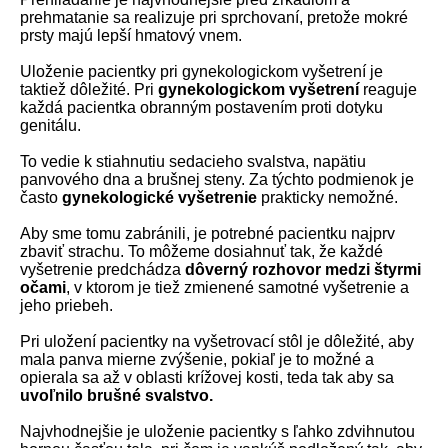
prehmatanie sa realizuje pri sprchovaní, pretože mokré
prsty majú lepší hmatový vnem.
Uloženie pacientky pri gynekologickom vyšetrení je
taktiež dôležité. Pri
gynekologickom vyšetrení
reaguje
každá pacientka obranným postavením proti dotyku
genitálu.
To vedie k stiahnutiu sedacieho svalstva, napätiu
panvového dna a brušnej steny. Za týchto podmienok je
často
gynekologické vyšetrenie
prakticky nemožné.
Aby sme tomu zabránili, je potrebné pacientku najprv
zbaviť strachu. To môžeme dosiahnuť tak, že každé
vyšetrenie predchádza
dôverný rozhovor medzi štyrmi
očami
, v ktorom je tiež zmienené samotné vyšetrenie a
jeho priebeh.
Pri uložení pacientky na vyšetrovací stôl je dôležité, aby
mala panva mierne zvýšenie, pokiaľ je to možné a
opierala sa až v oblasti krížovej kosti, teda tak aby sa
uvoľnilo brušné svalstvo.
Najvhodnejšie je uloženie pacientky s ľahko zdvihnutou