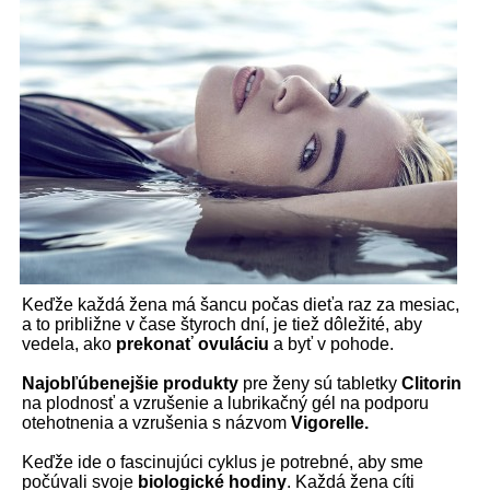
Keďže každá žena má šancu počas dieťa raz za mesiac,
a to približne v čase štyroch dní, je tiež dôležité, aby
vedela, ako
prekonať ovuláciu
a byť v pohode.
Najobľúbenejšie produkty
pre ženy sú tabletky
Clitorin
na plodnosť a vzrušenie a lubrikačný gél na podporu
otehotnenia a vzrušenia s názvom
Vigorelle.
Keďže ide o fascinujúci cyklus je potrebné, aby sme
počúvali svoje
biologické hodiny
. Každá žena cíti