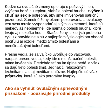
Keďže sa ovulačné zmeny opierajú o pošvový hlien,
zvýšenú bazálnu teplotu, slabšie bolesti brucha,
zvýšenú
chuť na sex
je potrebné, aby sme im venovali patričnú
pozornosť. Samotné ženy okrem pozorovania a ovulačný
test ovsa musia vysporiadať aj s týmito zmenami, ktoré sú
niekedy až nepríjemné. Ide najmä o bolesti brucha, ktoré
trvajú aj niekoľko hodín. Staršie ženy, u ktorých prebieha
cyklu z pravidelne a sú v najlepšom fyziologickom období
pociťujú aj rozdiel medzi týmito bolesťami a
menštruačnými bolesťami.
Presne vedia, že sa vajíčko uvoľňuje do vajcovodu,
naopak presne vedia, kedy ide o menštruačné bolesti,
mimo krvácania. Predchádzať sa im úplne nedá, a však
sa dajú tieto bolesti tlmiť. Jednak či relaxačnými
technikami, ale aj medikamentózne. Najlepšie sú však
prípravky
, ktoré sú ako perorálne kvapky.
Ako sa vyhnúť ovulačným sprievodným
príznakom - používajte prírodné produkty