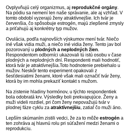
Ovplyvňujú celý organizmus, aj
reprodukčné orgány
.
Na pódiu sa nemení len naše správanie, ale aj vzhľad. V
tomto období vyzerajú ženy atraktívnejšie. Ich tvár je
červenšia, čo spôsobuje estrogén, majú zlepšené zmysly
a priťahujú aj konkrétny typ mužov.
Ovulácia, podľa najnovších výskumov mení tvár. Niečo
iné však vidia muži, a niečo iné vidia ženy. Tento jav bol
pozorovaný u
plodných a neplodných žien
.
Respondentom odborníci ukazovali tú istú osobu v čase
plodných a neplodných dní. Respondenti mali hodnotiť,
ktorá tvár je atraktívnejšia.Toto hodnotenie prebiehalo u
mužov. Neskôr tento experiment opakovali z
šesťdesiatimi ženami, ktoré však mali označiť tvár ženy,
ktorá by im mohla prekaziť kontakt s mužom.
Na zistenie hladiny hormónov, u týchto respondentiek
bola odobratá krv. Výsledky boli prekvapujúce. Ženy a
muži videli rozdiel, pri čom ženy nepovažujú tvár v
plodnej fáze cyklu za
atraktívnejšiu
, zatiaľ čo muži áno.
Lepším skúmaním zistili vedci, že za to môže
estrogén
a
ten zohráva aj hlavnú rolu pri súťažení medzi ženami o
reprodukciu.