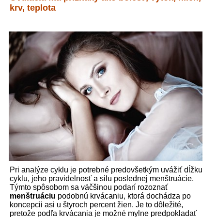
krv, teplota
Pri analýze cyklu je potrebné predovšetkým uvážiť dĺžku
cyklu, jeho pravidelnosť a silu poslednej menštruácie.
Týmto spôsobom sa väčšinou podarí rozoznať
menštruáciu
podobnú krvácaniu, ktorá dochádza po
koncepcii asi u štyroch percent žien. Je to dôležité,
pretože podľa krvácania je možné mylne predpokladať