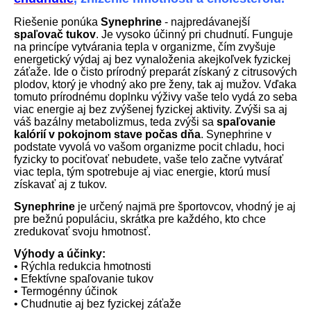
Riešenie ponúka
Synephrine
- najpredávanejší
spaľovač tukov
. Je vysoko účinný pri chudnutí. Funguje
na princípe vytvárania tepla v organizme, čím zvyšuje
energetický výdaj aj bez vynaloženia akejkoľvek fyzickej
záťaže. Ide o čisto prírodný preparát získaný z citrusových
plodov, ktorý je vhodný ako pre ženy, tak aj mužov. Vďaka
tomuto prírodnému doplnku výživy vaše telo vydá zo seba
viac energie aj bez zvýšenej fyzickej aktivity. Zvýši sa aj
váš bazálny metabolizmus, teda zvýši sa
spaľovanie
kalórií v pokojnom stave počas dňa
. Synephrine v
podstate vyvolá vo vašom organizme pocit chladu, hoci
fyzicky to pociťovať nebudete, vaše telo začne vytvárať
viac tepla, tým spotrebuje aj viac energie, ktorú musí
získavať aj z tukov.
Synephrine
je určený najmä pre športovcov, vhodný je aj
pre bežnú populáciu, skrátka pre každého, kto chce
zredukovať svoju hmotnosť.
Výhody a účinky:
• Rýchla redukcia hmotnosti
• Efektívne spaľovanie tukov
• Termogénny účinok
• Chudnutie aj bez fyzickej záťaže