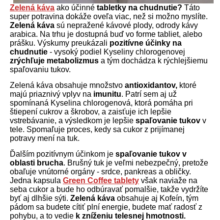
Zelená káva
ako účinné
tabletky na chudnutie?
Táto
super potravina dokáže oveľa viac, než si možno myslíte.
Zelená
káva
sú nepražené kávové plody, odrody kávy
arabica. Na trhu je dostupná buď vo forme tabliet, alebo
prášku. Výskumy preukázali
pozitívne účinky na
chudnutie
- vysoký podiel Kyseliny chlorogenovej
zrýchľuje metabolizmus
a tým dochádza k rýchlejšiemu
spaľovaniu tukov.
Zelená káva obsahuje množstvo
antioxidantov,
ktoré
majú priaznivý vplyv na
imunitu
. Patrí sem aj už
spomínaná Kyselina chlorogenová, ktorá pomáha pri
štiepení cukrov a škrobov, a zaisťuje ich lepšie
vstrebávanie, a výsledkom je lepšie
spaľovanie tukov
v
tele. Spomaľuje proces, kedy sa cukor z prijímanej
potravy mení na tuk.
Ďalším pozitívnym účinkom je
spaľovanie tukov v
oblasti brucha
. Brušný tuk je veľmi nebezpečný, pretože
obaľuje vnútorné orgány - srdce, pankreas a obličky.
Jedna kapsula
Green Coffee tablety
však naviaže na
seba cukor a bude ho odbúravať pomalšie, takže vydržíte
byť aj dlhšie sýti.
Zelená káva
obsahuje aj Kofeín, tým
pádom sa budete cítiť plní energie, budete mať radosť z
pohybu, a to vedie
k zníženiu telesnej hmotnosti.