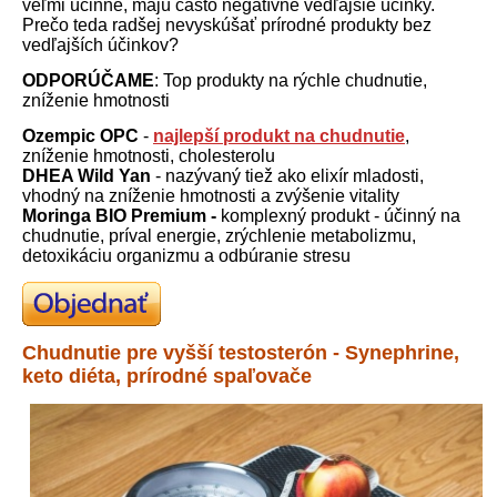
veľmi účinné, majú často negatívne vedľajšie účinky.
Prečo teda radšej nevyskúšať prírodné produkty bez
vedľajších účinkov?
ODPORÚČAME
: Top produkty na rýchle chudnutie,
zníženie hmotnosti
Ozempic OPC
-
najlepší produkt na chudnutie
,
zníženie hmotnosti, cholesterolu
DHEA Wild Yan
- nazývaný tiež ako elixír mladosti,
vhodný na zníženie hmotnosti a zvýšenie vitality
Moringa BIO Premium -
komplexný produkt - účinný na
chudnutie, príval energie, zrýchlenie metabolizmu,
detoxikáciu organizmu a odbúranie stresu
Chudnutie pre vyšší testosterón - Synephrine,
keto diéta, prírodné spaľovače