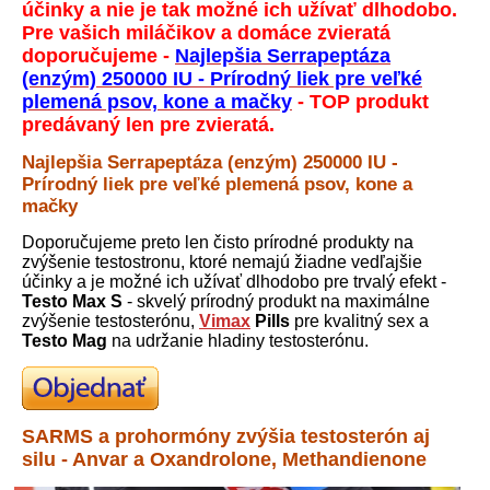
účinky a nie je tak možné ich užívať dlhodobo.
Pre vašich miláčikov a domáce zvieratá
doporučujeme -
Najlepšia Serrapeptáza
(enzým) 250000 IU - Prírodný liek pre veľké
plemená psov, kone a mačky
- TOP produkt
predávaný len pre zvieratá.
Najlepšia Serrapeptáza (enzým) 250000 IU -
Prírodný liek pre veľké plemená psov, kone a
mačky
Doporučujeme preto len čisto prírodné produkty na
zvýšenie testostronu, ktoré nemajú žiadne vedľajšie
účinky a je možné ich užívať dlhodobo pre trvalý efekt -
Testo Max S
- skvelý prírodný produkt na maximálne
zvýšenie testosterónu,
Vimax
Pills
pre kvalitný sex a
Testo Mag
na udržanie hladiny testosterónu.
SARMS a prohormóny zvýšia testosterón aj
silu - Anvar a Oxandrolone, Methandienone