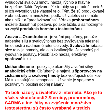
vybudovať svalovú hmotu naozaj rýchlo a hlavne
bezpečne. Takto "vytvorené" steroidy sú prírodné, pretože
si ich vytvorilo vaše vlastné telo. Tým, že sú produkované
v obmedzenom množstve, podľa užívateľov si nemáte
ako ublížiť a "predávkovať sa". Vďaka
prohormónom
môžete dosiahnuť postavu, po akej túžite, a samozrejme
sa zvýši
produkcia hormónu testosterónu
.
Anavar a Oxandrolone
- je veľmi populárny, pretože
naberáte
silu
a svalový tonus bez zvyšovania telesnej
hmotnosti a nadmerné retencie vody.
Svalová hmota
sa
síce rozvíja pomaly, ale o to kvalitnejšie. Je vhodný pri
rysovanie postavy. Pôsobí ako naozaj efektívny
spaľovač
tuku.
Methandienone
- poskytuje okamžitý a veľmi silný
anabolický efekt
. Obľúbený je najmä
u športovcov na
získanie sily a svalovej hmoty
bez vedľajších účinkov.
Má tuk spaľujúce schopnosti. Užívanie je spojené s
pozitívnymi pocitmi dobrej
nálady
.
To boli názory užívateľov z internetu. Ako je to
však v skutočnosti? Steroidy, prohormóny,
SARMS a iné látky na zvýšenie množstva
testosterónu sú často vyrábané v tretích