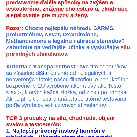
predstavíme ďalšie spôsoby na zvýšenie
testosterónu, zníženie cholesterolu, chudnutie
a spaľovanie pre mužov a ženy.
Pozor:
Chcete najlepšiu náhradu SARMS,
prohormóhov, Anvar, Oxandrolone,
Methandienone a legálnu náhradu steroidov?
Zabudnite na vedľajšie účinky a vyskúšajte
silu
prírodných stimulantov.
Autorita a transparentnosť:
Ako tím odborníkov
sa zásadne dištancujeme od nelegálnych a
neoverených látok; našou filozofiou je ponúkať len
bezpečné, v EÚ vyrobené alternatívy ako Testo
Max S, ktorých každá zložka, od zinku po Tongkat
Ali, je plne transparentná a laboratórne testovaná
poďla výrobcov exkluzívnych stimulantov.
TOP 3 produkty na silu, chudnutie, objem
svalov a testosterón:
1.
Najlepší prírodný rastový hormón v