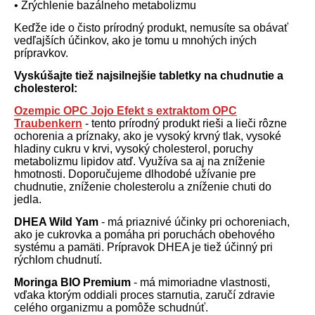
• Zrýchlenie bazálneho metabolizmu
Keďže ide o čisto prírodný produkt, nemusíte sa obávať
vedľajších účinkov, ako je tomu u mnohých iných
prípravkov.
Vyskúšajte tiež najsilnejšie tabletky na chudnutie a
cholesterol:
Ozempic OPC Jojo Efekt s extraktom OPC
Traubenkern
- tento prírodný produkt rieši a lieči rôzne
ochorenia a príznaky, ako je vysoký krvný tlak, vysoké
hladiny cukru v krvi, vysoký cholesterol, poruchy
metabolizmu lipidov atď. Využíva sa aj na zníženie
hmotnosti. Doporučujeme dlhodobé užívanie pre
chudnutie, zníženie cholesterolu a zníženie chuti do
jedla.
DHEA Wild Yam
- má priaznivé účinky pri ochoreniach,
ako je cukrovka a pomáha pri poruchách obehového
systému a pamäti. Prípravok DHEA je tiež účinný pri
rýchlom chudnutí.
Moringa BIO Premium
- má mimoriadne vlastnosti,
vďaka ktorým oddiali proces starnutia, zaručí zdravie
celého organizmu a pomôže schudnúť.