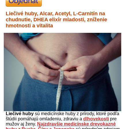
Liečivé huby, Alcar, Acetyl, L-Carnitín na
chudnutie, DHEA elixír mladosti, zníženie
hmotnosti a vitalita
Liečivé huby
sú medicínske huby z prírody, ktoré podľa
štúdii pomáhajú omladeniu, zdraviu a
dlhovekosti
pre
mužov aj ženy.
Najzdravšie medicínske drevokazné