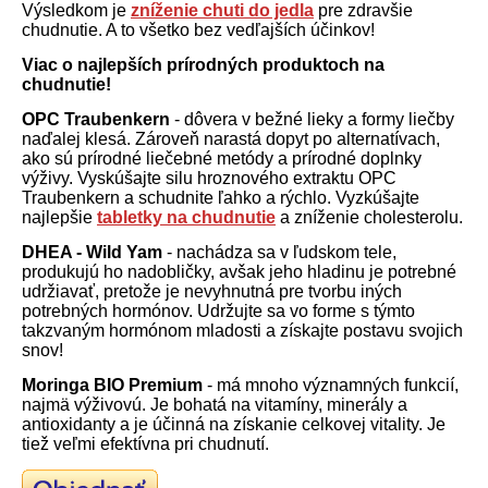
Výsledkom je
zníženie chuti do jedla
pre zdravšie
chudnutie. A to všetko bez vedľajších účinkov!
Viac o najlepších prírodných produktoch na
chudnutie!
OPC Traubenkern
- dôvera v bežné lieky a formy liečby
naďalej klesá. Zároveň narastá dopyt po alternatívach,
ako sú prírodné liečebné metódy a prírodné doplnky
výživy. Vyskúšajte silu hroznového extraktu OPC
Traubenkern a schudnite ľahko a rýchlo. Vyzkúšajte
najlepšie
tabletky na chudnutie
a zníženie cholesterolu.
DHEA - Wild Yam
- nachádza sa v ľudskom tele,
produkujú ho nadobličky, avšak jeho hladinu je potrebné
udržiavať, pretože je nevyhnutná pre tvorbu iných
potrebných hormónov. Udržujte sa vo forme s týmto
takzvaným hormónom mladosti a získajte postavu svojich
snov!
Moringa BIO Premium
- má mnoho významných funkcií,
najmä výživovú. Je bohatá na vitamíny, minerály a
antioxidanty a je účinná na získanie celkovej vitality. Je
tiež veľmi efektívna pri chudnutí.