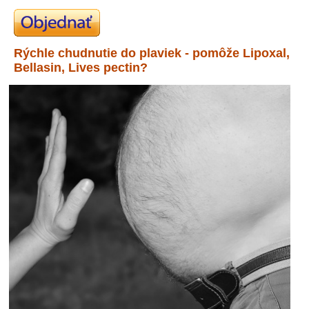
Rýchle chudnutie do plaviek - pomôže Lipoxal,
Bellasin, Lives pectin?