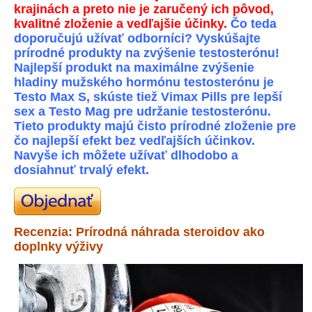
krajinách a preto nie je zaručený ich pôvod,
kvalitné zloženie a vedľajšie účinky.
Čo teda
doporučujú užívať odborníci? Vyskúšajte
prírodné produkty na zvýšenie testosterónu!
Najlepší produkt na maximálne zvýšenie
hladiny mužského hormónu testosterónu je
Testo Max S, skúste tiež Vimax Pills pre lepší
sex a Testo Mag pre udržanie testosterónu.
Tieto produkty majú čisto prírodné zloženie pre
čo najlepší efekt bez vedľajších účinkov.
Navyše ich môžete užívať dlhodobo a
dosiahnuť trvalý efekt.
Recenzia: Prírodná náhrada steroidov ako
doplnky výživy