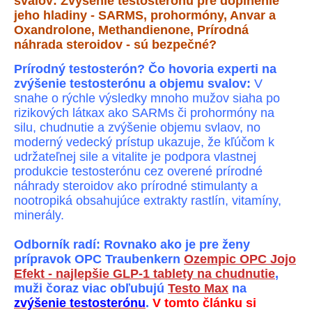
svalov: Zvýšenie testosterónu pre doplnenie
jeho hladiny - SARMS, prohormóny, Anvar a
Oxandrolone, Methandienone, Prírodná
náhrada steroidov - sú bezpečné?
Prírodný testosterón? Čo hovoria experti na
zvýšenie testosterónu a objemu svalov:
V
snahe o rýchle výsledky mnoho mužov siaha po
rizikových látках ako SARMs či prohormóny na
silu, chudnutie a zvýšenie objemu svlaov, no
moderný vedecký prístup ukazuje, že kľúčom k
udržateľnej sile a vitalite je podpora vlastnej
produkcie testosterónu cez overené prírodné
náhrady steroidov ako prírodné stimulanty a
nootropiká obsahujúce extrakty rastlín, vitamíny,
minerály.
Odborník radí: Rovnako ako je pre ženy
prípravok OPC Traubenkern
Ozempic OPC Jojo
Efekt - najlepšie GLP-1 tablety na chudnutie
,
muži čoraz viac obľubujú
Testo Max
na
zvýšenie testosterónu
.
V tomto článku si