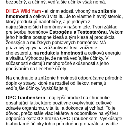
bezpečný, a účinný, vedľajšie účinky však nemá.
DHEA
Wild Yam
- elixír mladosti, vhodný na
zníženie
hmotnosti
a celkovú vitalitu. Je to vlastne hlavný steroid,
ktorý produkujú nadobličky, a je jedným z
najrozšírenejších hormónov v našom tele. Tvorí základ
pre tvorbu hormónov
Estrogénu a Testosterónu
. Vekom
jeho hladina postupne klesá a tým klesá aj produkcia
ženských a mužských pohlavných hormónov. Má
priaznivý vplyv na zrážanlivosť krvi, zníženie
cholesterolu,
na redukciu hmotnosti
a celkovú energiu
a vitalitu. Výhodou je, že nemá vedľajšie účinky. V
súčasnosti existujú mnohoročné skúsenosti s jeho
podávaním na liečebné účely.
Na chudnutie a zníženie hmotnosti odporúčame prírodné
doplnky stravy, ktoré na rozdiel od liekov, nemajú
vedľajšie účinky. Vyskúšajte aj:
OPC Traubenkern
- najlepší produkt na chudnutie
obsahujúci látky, ktoré pozitívne ovplyvňujú celkové
zdravie organizmu, vitalitu, a dokonca aj vzhľad. To je
dôvod, prečo stále viac lekárov a odborníkov na výživu
odporúča extrakt z hrozna OPC Traubenkern. Vyskúšajte
blahodarné účinky tohto prírodného preparátu a uvidíte.