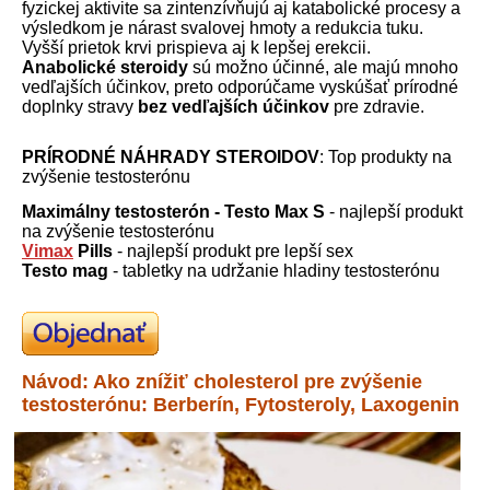
fyzickej aktivite sa zintenzívňujú aj katabolické procesy a
výsledkom je nárast svalovej hmoty a redukcia tuku.
Vyšší prietok krvi prispieva aj k lepšej erekcii.
Anabolické steroidy
sú možno účinné, ale majú mnoho
vedľajších účinkov, preto odporúčame vyskúšať prírodné
doplnky stravy
bez vedľajších účinkov
pre zdravie.
PRÍRODNÉ NÁHRADY STEROIDOV
: Top produkty na
zvýšenie testosterónu
Maximálny testosterón - Testo Max S
- najlepší produkt
na zvýšenie testosterónu
Vimax
Pills
- najlepší produkt pre lepší sex
Testo mag
-
tabletky na udržanie hladiny testosterónu
Návod: Ako znížiť cholesterol pre zvýšenie
testosterónu: Berberín, Fytosteroly, Laxogenin