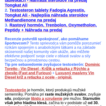
tabletkách - Náhrada steroidov na predaj
Tongkat Ali
2.
Testosteron tablety Fadogia Agrestis,
Tongkat Ali - Najlepšia náhrada steroidov
Methandienone na predaj
3.
Rastový hormón, Trenbolon, Oxymetholon,
Peptidy + Náhrada na predaj
Recenzie potvrdili spokojnosť, ako pomáhame
športovcom?
Tento sprievodca vám pomôže porozumieť
rizikám spojeným s anabolickými látkami a na základe
skúseností našej komunity vám ukáže, ako môžete
efektívne podporiť svoje ciele v oblasti svalov a sily
bezpečnou a prirodzenou cestou.
Tip pre sebavedomie zvyšujuce testosterón:
Dominic
Toretto - Vin Diesel - Krížik a retiazka z Rýchlo a
zbesilo (Fast and Furious)
+
Luxusný masívny Vin
Diesel kríž a retiazka z ocele - originál.
Testosterón
je hormón, ktorý produkujú mužské
semenníky. Pomáha pri
raste mužských svalov
, zvyšuje
silu
, podporuje
libido a vzrušenie
pre mužov.
Starnutím
však jeho hladina klesá
, začína to v podstate už
od 30.