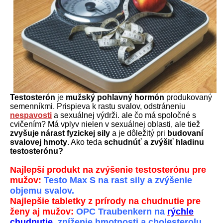
Testosterón
je
mužský pohlavný hormón
produkovaný
semenníkmi. Prispieva k rastu svalov, odstráneniu
nespavosti
a sexuálnej výdrži. ale čo má spoločné s
cvičením? Má vplyv nielen v sexuálnej oblasti, ale tiež
zvyšuje nárast fyzickej sily
a je dôležitý pri
budovaní
svalovej hmoty
. Ako teda
schudnúť a zvýšiť hladinu
testosterónu?
Najlepší produkt na zvýšenie testosterónu pre
mužov:
Testo Max S na rast sily a zvýšenie
objemu svalov.
Najlepšie tabletky z prírody na chudnutie pre
ženy aj mužov:
OPC Traubenkern na
rýchle
chudnutie
, zníženie hmotnosti a cholesterolu.