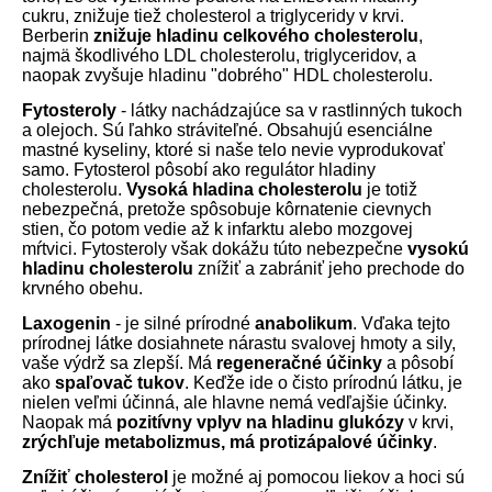
cukru, znižuje tiež cholesterol a triglyceridy v krvi.
Berberin
znižuje hladinu celkového cholesterolu
,
najmä škodlivého LDL cholesterolu, triglyceridov, a
naopak zvyšuje hladinu "dobrého" HDL cholesterolu.
Fytosteroly
- látky nachádzajúce sa v rastlinných tukoch
a olejoch. Sú ľahko stráviteľné. Obsahujú esenciálne
mastné kyseliny, ktoré si naše telo nevie vyprodukovať
samo. Fytosterol pôsobí ako regulátor hladiny
cholesterolu.
Vysoká hladina cholesterolu
je totiž
nebezpečná, pretože spôsobuje kôrnatenie cievnych
stien, čo potom vedie až k infarktu alebo mozgovej
mŕtvici. Fytosteroly však dokážu túto nebezpečne
vysokú
hladinu
cholesterolu
znížiť a zabrániť jeho prechode do
krvného obehu.
Laxogenin
- je silné prírodné
anabolikum
. Vďaka tejto
prírodnej látke dosiahnete nárastu svalovej hmoty a sily,
vaše výdrž sa zlepší. Má
regeneračné účinky
a pôsobí
ako
spaľovač tukov
. Keďže ide o čisto prírodnú látku, je
nielen veľmi účinná, ale hlavne nemá vedľajšie účinky.
Naopak má
pozitívny vplyv na hladinu glukózy
v krvi,
zrýchľuje metabolizmus, má protizápalové účinky
.
Znížiť cholesterol
je možné aj pomocou liekov a hoci sú