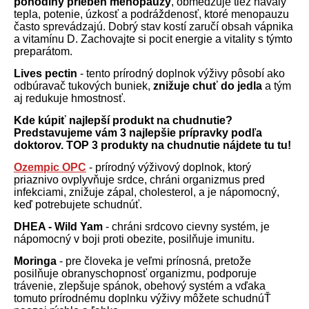
pohodlný priebeh menopauzy
, obmedzuje tiež návaly
tepla, potenie, úzkosť a podráždenosť, ktoré menopauzu
často sprevádzajú. Dobrý stav kostí zaručí obsah vápnika
a vitamínu D. Zachovajte si pocit energie a vitality s týmto
preparátom.
Lives pectin
- tento prírodný doplnok výživy pôsobí ako
odbúravač tukových buniek,
znižuje chuť do jedla
a tým
aj redukuje hmostnosť.
Kde kúpiť najlepší produkt na chudnutie?
Predstavujeme vám 3 najlepšie prípravky podľa
doktorov. TOP 3 produkty na chudnutie nájdete tu tu!
Ozempic OPC
- prírodný výživový doplnok, ktorý
priaznivo ovplyvňuje srdce, chráni organizmus pred
infekciami, znižuje zápal, cholesterol, a je nápomocný,
keď potrebujete schudnúť.
DHEA - Wild Yam
- chráni srdcovo cievny systém, je
nápomocný v boji proti obezite, posilňuje imunitu.
Moringa
- pre človeka je veľmi prínosná, pretože
posilňuje obranyschopnosť organizmu, podporuje
trávenie, zlepšuje spánok, obehový systém a vďaka
tomuto prírodnému doplnku výživy môžete schudnúŤ