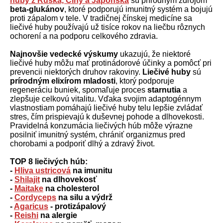
huby z Ruska, Číny a Japonska
sú prírodným zdrojom
beta-glukánov
, ktoré podporujú imunitný systém a bojujú
proti zápalom v tele. V tradičnej čínskej medicíne sa
liečivé huby používajú už tisíce rokov na liečbu rôznych
ochorení a na podporu celkového zdravia.
Najnovšie vedecké výskumy
ukazujú, že niektoré
liečivé huby môžu mať protinádorové účinky a pomôcť pri
prevencii niektorých druhov rakoviny.
Liečivé huby
sú
prírodným elixírom mladosti
, ktorý podporuje
regeneráciu buniek, spomaľuje proces
starnutia
a
zlepšuje celkovú vitalitu. Vďaka svojim adaptogénnym
vlastnostiam pomáhajú liečivé huby telu lepšie zvládať
stres, čím prispievajú k duševnej pohode a dlhovekosti.
Pravidelná konzumácia liečivých húb môže výrazne
posilniť imunitný systém, chrániť organizmus pred
chorobami a podporiť dlhý a zdravý život.
TOP 8 liečivých húb:
-
Hliva ustricová
na imunitu
-
Shilajit
na dlhovekosť
-
Maitake
na cholesterol
-
Cordyceps
na silu a výdrž
-
Agaricus
- protizápalový
-
Reishi
na alergie