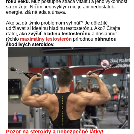
roku veku
. Muž postupne stráca vitalitu a jeho výkonnosť
sa znižuje. Ničím neobvyklým nie je ani nedostatok
energie, zlá nálada a únava.
Ako sa dá týmto problémom vyhnúť? Je dôležité
udržiavať si ideálnu hladinu testosterónu. Ako? Čítajte
ďalej, ako
zvýšiť hladinu testosterónu
a dosiahnuť
rýchlo
maximálny testosterón
prírodnou
náhradou
škodlivých steroidov.
Pozor na steroidy a nebezpečné látky!