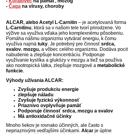
-
Koralovec
na pamäť, mozog
-
Čaga
na vírusy, choroby
ALCAR, alebo Acetyl L-Carnitin
– je acetylovaná forma
L-Carnitinu
, ktorá sa v našom tele tvorí prirodzene. Vo
výžive sa využíva vďaka jeho komplexnému pôsobeniu.
Pomáha nášmu organizmu vytvárať energiu, k čomu
využíva najmä
tuky
. Je potrebný pre činnosť
srdca,
svalov
,
mozgu,
a vôbec celého organizmu. Dodáva pocit
nabudenie a zlepšuje koncentráciu. Podporuje
využívanie kyslíka a glukózy v mozgu a tiež sa používa
ako nootropická látka, zlepšuje mozgové a
metabolické
funkcie
.
Výhody užívania ALCAR:
Zvyšuje produkciu energie
zlepšuje náladu
Zvyšuje fyzickú výkonnosť
Priaznivo ovplyvňuje pamäť
Podporuje činnosť srdca, mozgu a svalov
Má antioxidačné účinky
Mnoho liekov je rovnako účinných, ale často s
nepriaznivými vedľajšími účinkami.
Alcar
je úplne