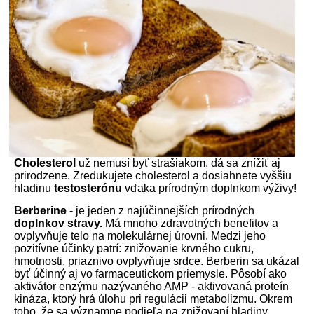
Cholesterol
už nemusí byť strašiakom, dá sa znížiť aj
prirodzene. Zredukujete cholesterol a dosiahnete vyššiu
hladinu
testosterónu
vďaka prírodným doplnkom výživy!
Berberine
- je jeden z najúčinnejších prírodných
doplnkov stravy.
Má mnoho zdravotných benefitov a
ovplyvňuje telo na molekulárnej úrovni. Medzi jeho
pozitívne účinky patrí: znižovanie krvného cukru,
hmotnosti, priaznivo ovplyvňuje srdce. Berberin sa ukázal
byť účinný aj vo farmaceutickom priemysle. Pôsobí ako
aktivátor enzýmu nazývaného AMP - aktivovaná proteín
kináza, ktorý hrá úlohu pri regulácii metabolizmu. Okrem
toho, že sa významne podieľa na znižovaní hladiny