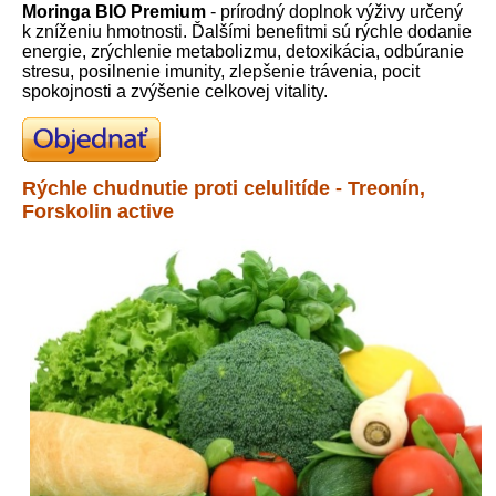
Moringa BIO Premium
- prírodný doplnok výživy určený
k zníženiu hmotnosti. Ďalšími benefitmi sú rýchle dodanie
energie, zrýchlenie metabolizmu, detoxikácia, odbúranie
stresu, posilnenie imunity, zlepšenie trávenia, pocit
spokojnosti a zvýšenie celkovej vitality.
Rýchle chudnutie proti celulitíde - Treonín,
Forskolin active