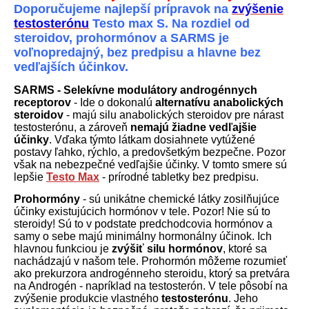
Doporučujeme najlepší prípravok na
zvýšenie
testosterónu
Testo max S. Na rozdiel od
steroidov, prohormónov a SARMS je
voľnopredajný, bez predpisu a hlavne bez
vedľajších účinkov.
SARMS - Selekívne modulátory androgénnych
receptorov
- Ide o dokonalú
alternatívu anabolických
steroidov
- majú silu anabolických steroidov pre nárast
testosterónu, a zároveň
nemajú žiadne vedľajšie
účinky
. Vďaka týmto látkam dosiahnete vytúžené
postavy ľahko, rýchlo, a predovšetkým bezpečne. Pozor
však na nebezpečné vedľajšie účinky. V tomto smere sú
lepšie
Testo Max
- prírodné tabletky bez predpisu.
Prohormóny
- sú unikátne chemické látky zosilňujúce
účinky existujúcich hormónov v tele. Pozor! Nie sú to
steroidy! Sú to v podstate predchodcovia hormónov a
samy o sebe majú minimálny hormonálny účinok. Ich
hlavnou funkciou je
zvýšiť silu hormónov
, ktoré sa
nachádzajú v našom tele. Prohormón môžeme rozumieť
ako prekurzora androgénneho steroidu, ktorý sa pretvára
na Androgén - napríklad na testosterón. V tele pôsobí na
zvýšenie produkcie vlastného
testosterónu
. Jeho