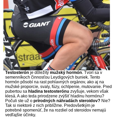
Testosterón
je dôležitý
mužský hormón
. Tvorí sa v
semenníkoch činnosťou Leydigových buniek. Tento
hormón pôsobí na rast pohlavných orgánov, ako aj na
mužské proporcie, svaly, fúzy, ochlpenie, mutovanie. Pred
pubertou sa
hladina testosterónu
zvyšuje, vekom však
klesá. A ako teda prirodzene zvýšiť hladinu hormónu?
Počuli ste už o
prírodných
náhradách steroidov?
Nie?
Tak si niektoré z nich priblížme. Predovšetkým je
potrebné spomenúť, že na rozdiel od steroidov nemajú
vedľajšie účinky.