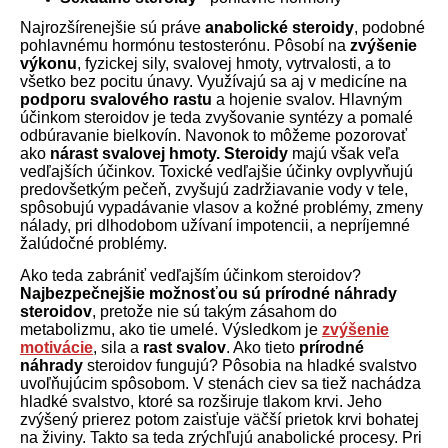
Najrozšírenejšie sú práve
anabolické steroidy
, podobné
pohlavnému hormónu testosterónu. Pôsobí na
zvýšenie
výkonu
, fyzickej sily, svalovej hmoty, vytrvalosti, a to
všetko bez pocitu únavy. Využívajú sa aj v medicíne na
podporu svalového rastu
a hojenie svalov. Hlavným
účinkom steroidov je teda zvyšovanie syntézy a pomalé
odbúravanie bielkovín. Navonok to môžeme pozorovať
ako
nárast
svalovej
hmoty.
Steroidy
majú však veľa
vedľajších účinkov. Toxické vedľajšie účinky ovplyvňujú
predovšetkým pečeň, zvyšujú zadržiavanie vody v tele,
spôsobujú vypadávanie vlasov a kožné problémy, zmeny
nálady, pri dlhodobom užívaní impotencii, a nepríjemné
žalúdočné problémy.
Ako teda zabrániť vedľajším účinkom steroidov?
Najbezpečnejšie
možnosťou sú prírodné náhrady
steroidov
, pretože nie sú takým zásahom do
metabolizmu, ako tie umelé. Výsledkom je
zvýšenie
motivácie
, sila a
rast svalov
. Ako tieto
prírodné
náhrady
steroidov fungujú? Pôsobia na hladké svalstvo
uvoľňujúcim spôsobom. V stenách ciev sa tiež nachádza
hladké svalstvo, ktoré sa rozširuje tlakom krvi. Jeho
zvýšený prierez potom zaisťuje väčší prietok krvi bohatej
na živiny. Takto sa teda zrýchľujú anabolické procesy. Pri