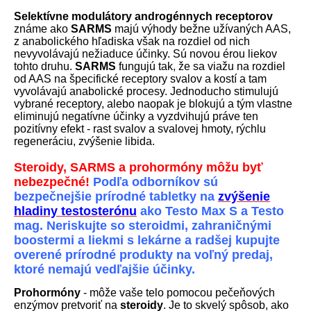
Selektívne modulátory androgénnych receptorov
známe ako
SARMS
majú výhody bežne užívaných AAS,
z anabolického hľadiska však na rozdiel od nich
nevyvolávajú nežiaduce účinky. Sú novou érou liekov
tohto druhu.
SARMS
fungujú tak, že sa viažu na rozdiel
od AAS na špecifické receptory svalov a kostí a tam
vyvolávajú anabolické procesy. Jednoducho stimulujú
vybrané receptory, alebo naopak je blokujú a tým vlastne
eliminujú negatívne účinky a vyzdvihujú práve ten
pozitívny efekt - rast svalov a svalovej hmoty, rýchlu
regeneráciu, zvýšenie libida.
Steroidy, SARMS a prohormóny môžu byť
nebezpečné!
Podľa odborníkov sú
bezpečnejšie prírodné tabletky na
zvýšenie
hladiny testosterónu
ako Testo Max S a Testo
mag. Neriskujte so steroidmi, zahraničnými
boostermi a liekmi s lekárne a radšej kupujte
overené prírodné produkty na voľný predaj,
ktoré nemajú vedľajšie účinky.
Prohormóny
- môže vaše telo pomocou pečeňových
enzýmov pretvoriť na
steroidy
. Je to skvelý spôsob, ako