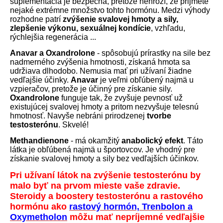
suplementácia je bezpečná, pretože nehrozí, že prijmete
nejaké extrémne množstvo tohto hormónu. Medzi výhody
rozhodne patrí
zvýšenie svalovej
hmoty a sily,
zlepšenie výkonu, sexuálnej kondície
, vzhľadu,
rýchlejšia regenerácia ...
Anavar a Oxandrolone
- spôsobujú prírastky na sile bez
nadmerného zvýšenia hmotnosti, získaná hmota sa
udržiava dlhodobo. Nemusia mať pri užívaní žiadne
vedľajšie účinky.
Anavar
je veľmi obľúbený najmä u
vzpieračov, pretože je účinný pre získanie sily.
Oxandrolone
funguje tak, že zvyšuje pevnosť už
existujúcej svalovej hmoty a pritom nezvyšuje telesnú
hmotnosť. Navyše nebráni prirodzenej
tvorbe
testosterónu
. Skvelé!
Methandienone
- má okamžitý
anabolický efekt
. Táto
látka je obľúbená najmä u športovcov. Je vhodný pre
získanie svalovej hmoty a sily bez vedľajších účinkov.
Pri užívaní látok na zvýšenie testosterónu by
malo byť na prvom mieste vaše zdravie.
Steroidy a boostery testosterónu a rastového
hormónu ako
rastový hormón, Trenbolon a
Oxymetholon
môžu mať nepríjemné vedľajšie