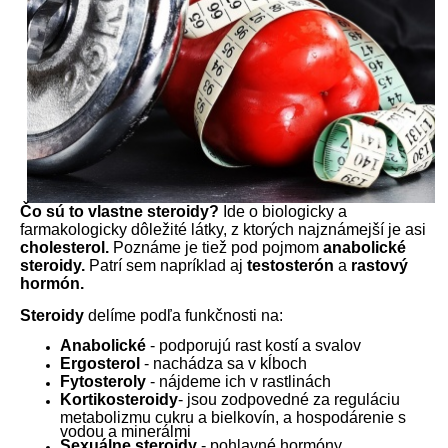
Čo sú to vlastne steroidy?
Ide o biologicky a
farmakologicky dôležité látky, z ktorých najznámejší je asi
cholesterol.
Poznáme je tiež pod pojmom
anabolické
steroidy.
Patrí sem napríklad aj
testosterón
a
rastový
hormón.
Steroidy
delíme podľa funkčnosti na:
Anabolické
- podporujú rast kostí a svalov
Ergosterol
- nachádza sa v kĺboch
Fytosteroly
- nájdeme ich v rastlinách
Kortikosteroidy
- jsou zodpovedné za reguláciu
metabolizmu cukru a bielkovín, a hospodárenie s
vodou a minerálmi
Sexuálne steroidy
- pohlavné hormóny