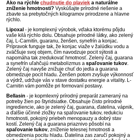
Ako na rýchle
chudnutie do plaviek
a naturálne
zníženie hmotnosti?
Vyskúšajte prírodné riešenie a
zbavte sa prebytočných kilogramov prirodzene a hlavne
rýchlo.
Lipoxal
- je komplexný výrobok, vďaka ktorému pôjdu
vaše kilá rýchlo dolu. Obsahuje prírodné látky, ako zelený
čaj, L-Carnitín, guaranu, ženšen, synefrín a konjac.
Prípravok funguje tak, že konjac viaže v žalúdku vodu a
zväčšuje svoj objem, čím navodzuje pocit sýtosti a
napomáha tak zredukovať hmotnosť. Zelený čaj, guarana
a synefrín uľahčujú metabolizmus a
spaľovanie tukov
.
Zelený čaj navyše znižuje chuť do jedla a guarana
obmedzuje pocit hladu. Ženšen potom zvyšuje výkonnosť
a výdrž, udržuje vás v stave dostatku energie a vitality. L-
Carnitin vám pomôže pri formovaní postavy.
Bellasin
- je kopmlexný prírodný preparát zameraný na
potreby žien po štyridsiatke. Obsahuje čisto prírodné
ingrediencie, ako je zelený čaj, guarana, ďatelina, vápnik,
a ďalšie účinné zložky na spaľovanie tukov, redukciu
hmotnosti, pokojný priebeh menopauzy a dobrý stav
kostí. Zelený čaj a guarana priaznivo pôsobí na
spaľovanie tukov
, zníženie telesnej hmotnosti a
obmedzenia pocitu hladu. Ďatelina zas zaručí pokojný a