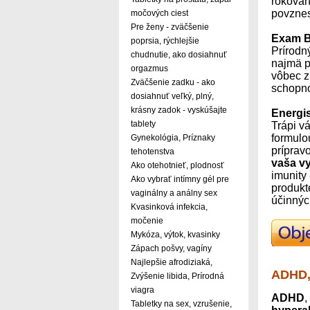
rokovan
povznes
močových ciest
Pre ženy - zväčšenie
Exam 
poprsia, rýchlejšie
Prírodn
chudnutie, ako dosiahnuť
najmä p
orgazmus
vôbec z
Zväčšenie zadku - ako
schopno
dosiahnuť veľký, plný,
krásny zadok - vyskúšajte
Energi
tablety
Trápi v
formulou
Gynekológia, Príznaky
príprav
tehotenstva
vaša vy
Ako otehotnieť, plodnosť
imunity
Ako vybrať intímny gél pre
produkt
vaginálny a análny sex
účinnýc
Kvasinková infekcia,
močenie
Mykóza, výtok, kvasinky
Zápach pošvy, vagíny
Najlepšie afrodiziaká,
ADHD,
Zvýšenie libida, Prírodná
viagra
ADHD
Tabletky na sex, vzrušenie,