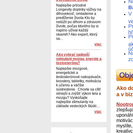
N
Najlepšie prírodné
B
Longevity doplnky výživy na
dlhovekosť, omladenie a
predĺženie života Kto by
v
netúžil po dlhom a zdravom
P
živote, počas ktorého by si
naplno užíval každý
h
okamih? Ako expert, ktorý
P
sa...
a
viac
ú
N
Ako vybrať najlepší
z
stimulant mozgu, energie a
testosterónu?
Najlepšie mozgové,
energetické a
testosterónové nakopávače,
boostery, tabletky, motivácia
k učeniu a väčšie
Ako do
sústredenie Chcete sa cítiť
silnejší a zvýšiť výkon tela a
a v bi
mozgu? Vyskúšajte
najlepšie stimulanty na
Nootro
základe vedeckých štúdii....
zlepšuj
viac
uponáhľ
motivác
myslíte,
kreatív