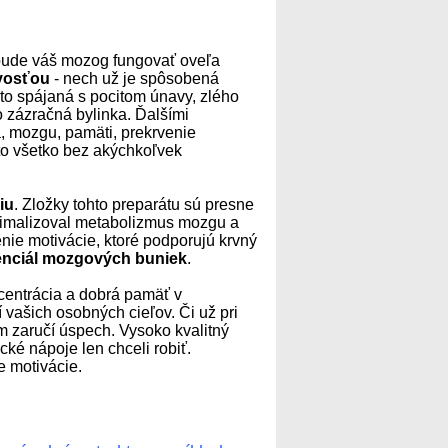
j bude váš mozog fungovať oveľa
vosťou
- nech už je spôsobená
to spájaná s pocitom únavy, zlého
 zázračná bylinka. Ďalšími
a, mozgu, pamäti, prekrvenie
to všetko bez akýchkoľvek
iu
. Zložky tohto preparátu sú presne
ptimalizoval metabolizmus mozgu a
nie motivácie, ktoré podporujú krvný
enciál mozgových buniek
.
ncentrácia a dobrá pamäť v
 vašich osobných cieľov. Či už pri
 zaručí úspech. Vysoko kvalitný
cké nápoje len chceli robiť.
e motivácie.