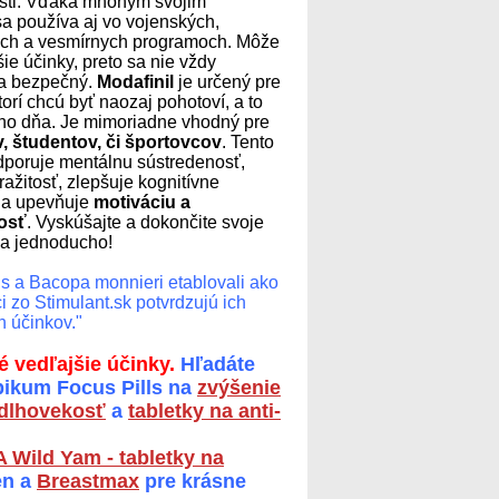
sti. Vďaka mnohým svojim
sa používa aj vo vojenských,
ch a vesmírnych programoch. Môže
ie účinky, preto sa nie vždy
a bezpečný.
Modafinil
je určený pre
torí chcú byť naozaj pohotoví, a to
ho dňa. Je mimoriadne vhodný pre
 študentov, či športovcov
. Tento
dporuje mentálnu sústredenosť,
ražitosť, zlepšuje kognitívne
 a upevňuje
motiváciu a
osť
. Vyskúšajte a dokončite svoje
 a jednoducho!
ls a Bacopa monnieri etablovali ako
i zo Stimulant.sk potvrdzujú ich
h účinkov."
 vedľajšie účinky.
Hľadáte
pikum Focus Pills na
zvýšenie
 dlhovekosť
a
tabletky na anti-
 Wild Yam - tabletky na
en a
Breastmax
pre krásne