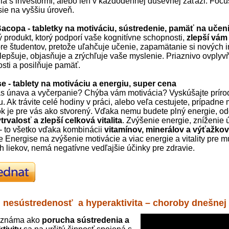
ia s investormi, alebo len v každodennej duševnej záťaži: Focu
ie na vyššiu úroveň.
Bacopa
- tabletky na motiváciu, sústredenie, pamäť na učen
ý produkt, ktorý podporí vaše kognitívne schopnosti,
zlepší vám
re študentov, pretože uľahčuje učenie, zapamätanie si nových in
lepšuje, objasňuje a zrýchľuje vaše myslenie. Priaznivo ovplyv
sti a posilňuje pamäť.
se
-
tablety na motiváciu a energiu, super cena
ás únava a vyčerpanie? Chýba vám motivácia? Vyskúšajte príro
. Ak trávite celé hodiny v práci, alebo veľa cestujete, prípadne
ok je pre vás ako stvorený. Vďaka nemu budete plný energie, o
trvalosť a zlepší celková vitalita
. Zvýšenie energie, zníženie
 - to všetko vďaka kombinácii
vitamínov, minerálov a výťažkov
e Energise na zvýšenie motivácie a viac energie a vitality pre m
h liekov, nemá negatívne vedľajšie účinky pre zdravie.
 nesústredenosť a hyperaktivita – choroby dnešne
, známa ako
porucha sústredenia a