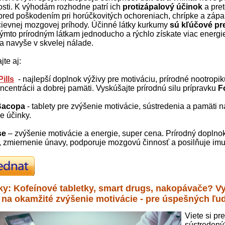
sti. K výhodám rozhodne patrí ich
protizápalový účinok
a pret
red poškodením pri horúčkovitých ochoreniach, chrípke a zápa
cievnej mozgovej príhody. Účinné látky kurkumy
sú kľúčové pr
ýmto prírodným látkam jednoducho a rýchlo získate viac energie
 a navyše v skvelej nálade.
te aj:
ills
- najlepší doplnok výživy pre motiváciu, prírodné nootropi
ncentrácii a dobrej pamäti. Vyskúšajte prírodnú silu prípravku
F
Bacopa
- tablety pre zvýšenie motivácie, sústredenia a pamäti 
e účinky.
se
– zvýšenie motivácie a energie, super cena. Prírodný doplnok
, zmiernenie únavy, podporuje mozgovú činnosť a posilňuje imu
ky: Kofeínové tabletky, smart drugs, nakopávače? V
 na okamžité zvýšenie motivácie - pre úspešných ľud
Viete si pr
sústredený