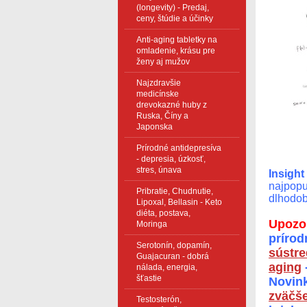
(longevity) - Predaj,
ceny, štúdie a účinky
Anti-aging tabletky na
omladenie, krásu pre
ženy aj mužov
Najzdravšie
medicínske
drevokazné huby z
Ruska, Číny a
Japonska
Prírodné antidepresíva
- depresia, úzkosť,
stres, únava
Insight
najpopu
Pribratie, Chudnutie,
dlhodob
Lipoxal, Bellasin - Keto
diéta, postava,
Upozor
Moringa
prírod
Serotonín, dopamín,
sústre
Guajacuran - dobrá
aging
nálada, energia,
šťastie
Novin
zväčše
Testosterón,