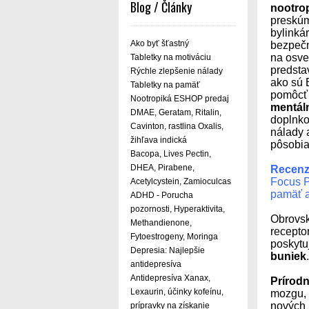
Blog / Články
nootro
preskúm
bylinká
Ako byť šťastný
bezpečn
na osve
Tabletky na motiváciu
predsta
Rýchle zlepšenie nálady
ako sú 
Tabletky na pamäť
pomôcť 
Nootropiká ESHOP predaj
mentál
DMAE, Geratam, Ritalin,
doplnko
Cavinton, rastlina Oxalis,
nálady 
žihľava indická
pôsobi
Bacopa, Lives Pectin,
DHEA, Pirabene,
Recenz
Focus Pi
Acetylcystein, Zamioculcas
pamäť a
ADHD - Porucha
pozornosti, Hyperaktivita,
Obrovsk
Methandienone,
recepto
Fytoestrogeny, Moringa
poskytuj
Depresia: Najlepšie
buniek
.
antidepresíva
Antidepresíva Xanax,
Prírod
Lexaurin, účinky kofeínu,
mozgu, 
nových 
prípravky na získanie