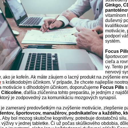
Ginkgo, C
pantoténo
vitamínom 
duševný po
kvalifikov
motivácie,
podporí vá
systém.
Focus Pill
športovcom
cieľa a ro
vy. Tento p
nervový sy
v, ako je kofeín. Ak máte záujem o lacný produkt na zvýšenie en
y
s krátkodobým účinkom. V prípade, že chcete najlepšie nootro
a motivácie s dlhodobým účinkom, doporučujeme
Focus Pills
s
.
Citicoline
, ďalšia zlúčenina tohto preparátu, je jedným z najdô
ktorý je zodpovedný za komunikáciu mozgových synapsií.
 je zameraný predovšetkým na zvýšenie motivácie, zlepšenie p
dentov, športovcov, manažérov, podnikateľov a každého, kt
. Aby bol mozog skutočne kognitívny, potrebuje dostatočnú silu,
 výživy v jednej tabletke. Či už počas skúškového obdobia, dôlež