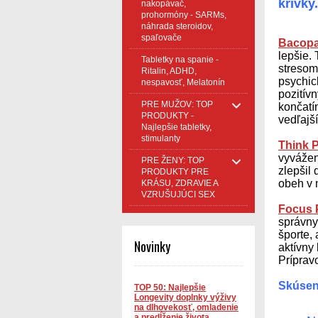
krivky.
nakopávač,
prohormóny - SARMs,
náhrada steroidov,
spaľovače
Bacop
lepšie. 
Tabletky na spanie -
stresom
Ritalin, ADHD,
psychic
nespavosť, Melatonín
pozitív
PRE MUŽOV: TOP
končatí
PRODUKTY -
vedľajš
Najlepšie tabletky,
stimulanty
Think P
vyvážen
PRE ŽENY: TOP
zlepšil
PRODUKTY PRE
obeh v 
KRÁSU, ZDRAVIE A
VZRUŠUJÚCI SEX
Focus P
správny
športe, 
Novinky
aktívny 
Príprav
Skúsen
TOP 50: Najlepšie
Longevity doplnky výživy
na dlhovekosť, omladenie
a predĺženie života