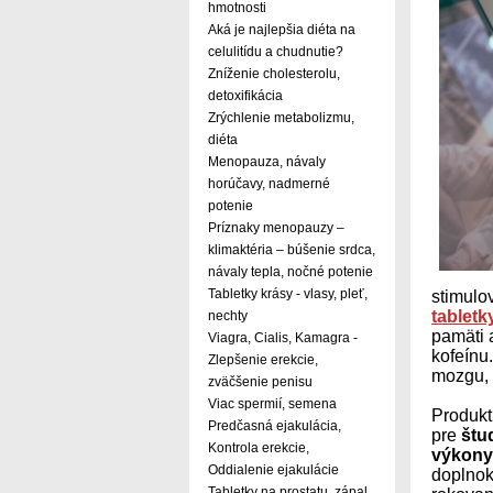
hmotnosti
Aká je najlepšia diéta na
celulitídu a chudnutie?
Zníženie cholesterolu,
detoxifikácia
Zrýchlenie metabolizmu,
diéta
Menopauza, návaly
horúčavy, nadmerné
potenie
Príznaky menopauzy –
klimaktéria – búšenie srdca,
návaly tepla, nočné potenie
Tabletky krásy - vlasy, pleť,
stimulo
tabletk
nechty
pamäti 
Viagra, Cialis, Kamagra -
kofeínu
Zlepšenie erekcie,
mozgu, 
zväčšenie penisu
Viac spermií, semena
Produkt
Predčasná ejakulácia,
pre
štu
Kontrola erekcie,
výkony
Oddialenie ejakulácie
doplnok
Tabletky na prostatu, zápal