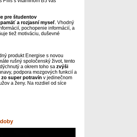
s Pills s vitamínom B5 vás
ie pre študentov
 pamäť a rozjasní myseľ
. Vhodný
formácií, pochopenie informácií, a
ňuje tiež motiváciu, duševné
dný produkt Energise s novou
 máte rušný spoločenský život, tento
ddýchnutý a okrem toho sa
zvýši
 únavy, podpora mozgových funkcií a
 zo super potravín
v jedinečnom
užov a ženy. Na rozdiel od síce
j doby