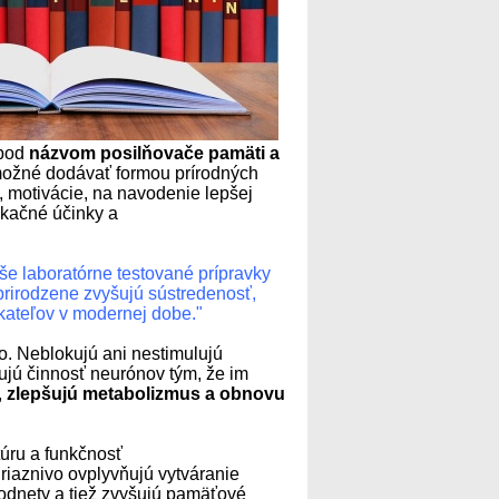
 pod
názvom posilňovače pamäti a
 možné dodávať formou prírodných
, motivácie, na navodenie lepšej
ikačné účinky a
e laboratórne testované prípravky
k prirodzene zvyšujú sústredenosť,
kateľov v modernej dobe."
bo. Neblokujú ani nestimulujú
ujú činnosť neurónov tým, že im
,
zlepšujú metabolizmus a obnovu
túru a funkčnosť
riaznivo ovplyvňujú vytváranie
odnety a tiež zvyšujú pamäťové