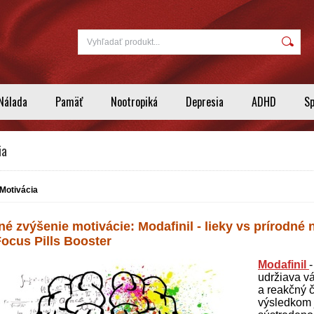
Nálada
Pamäť
Nootropiká
Depresia
ADHD
S
ia
Motivácia
né zvýšenie motivácie: Modafinil - lieky vs prírodné
 Focus Pills Booster
Modafinil
-
udržiava vá
a reakčný č
výsledkom