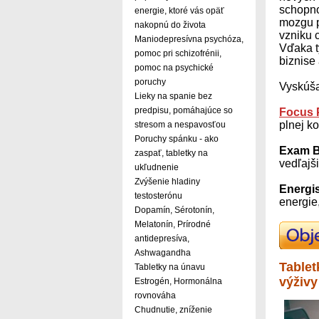
schopno
energie, ktoré vás opäť
mozgu p
nakopnú do života
vzniku 
Maniodepresívna psychóza,
Vďaka t
pomoc pri schizofrénii,
biznise
pomoc na psychické
poruchy
Vyskúšaj
Lieky na spanie bez
predpisu, pomáhajúce so
Focus P
plnej ko
stresom a nespavosťou
Poruchy spánku - ako
Exam 
zaspať, tabletky na
vedľajši
ukľudnenie
Zvýšenie hladiny
Energi
testosterónu
energie
Dopamín, Sérotonín,
Melatonín, Prírodné
antidepresíva,
Ashwagandha
Tablet
Tabletky na únavu
výživy
Estrogén, Hormonálna
rovnováha
Chudnutie, zníženie