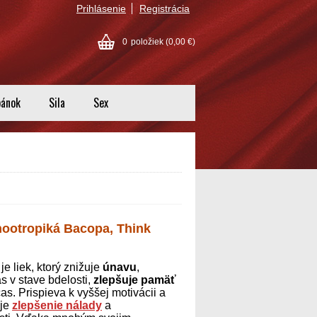
Prihlásenie
Registrácia
0
položiek
(0,00 €)
pánok
Sila
Sex
 nootropiká Bacopa, Think
 je liek, ktorý znižuje
únavu
,
s v stave bdelosti,
zlepšuje pamäť
as. Prispieva k vyššej motivácii a
 je
zlepšenie nálady
a