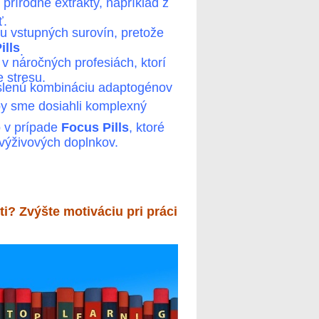
prírodné extrakty, napríklad z
ť.
tu vstupných surovín, pretože
ills
.
 v náročných profesiách, ktorí
 stresu.
yslenú kombináciu adaptogénov
by sme dosiahli komplexný
o v prípade
Focus Pills
, ktoré
výživových doplnkov.
i? Zvýšte motiváciu pri práci