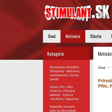
Úvod
Motivácia
Šťastie
Kategórie
Motivác
Nootropiká, Modafinil,
Úvod
Stimulanty - Motivácia,
sústredenosť, učenie,
pamäť
Prírod
Pills,
Vimax Pills, Ultra
Potencia, Prírodné
tabletky - Erekcia,
Vzrušenie, Orgazmus
Najlepšie prírodné
lieky na dlhovekosť