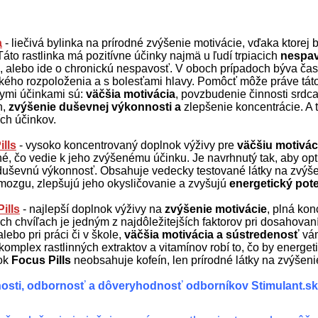
a
- liečivá bylinka na prírodné zvýšenie motivácie, vďaka ktore
Táto rastlinka má pozitívne účinky najmä u ľudí trpiacich
nespa
, alebo ide o chronickú nespavosť. V oboch prípadoch býva čas
kého rozpoloženia a s bolesťami hlavy. Pomôcť môže práve táto
nymi účinkami sú:
väčšia motivácia
, povzbudenie činnosti srdc
n,
zvýšenie duševnej výkonnosti a
zlepšenie koncentrácie. A 
ích účinkov.
ills
- vysoko koncentrovaný doplnok výživy pre
väčšiu motivác
é, čo vedie k jeho zvýšenému účinku. Je navrhnutý tak, aby o
 duševnú výkonnosť. Obsahuje vedecky testované látky na zvýše
mozgu, zlepšujú jeho okysličovanie a zvyšujú
energetický pot
ills
- najlepší doplnok výživy na
zvýšenie motivácie
, plná ko
ch chvíľach je jedným z najdôležitejších faktorov pri dosahovaní
alebo pri práci či v škole,
väčšia motivácia a sústredenosť
vám
komplex rastlinných extraktov a vitamínov robí to, čo by energeti
ok
Focus Pills
neobsahuje kofeín, len prírodné látky na zvýšeni
osti, odbornosť a dôveryhodnosť odborníkov Stimulant.sk