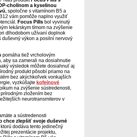
DP-cholínom a kyselinou
vú,
spoločne s vitamínom B5 a
B12 vám pomôže naplno využiť
tenciál.
Focus Pills
bol vyvinutý
aným lekárskym tímom na zvýšenie
 pri dlhodobom užívaní doplnok
š duševný výkon a posilní nervový
s
pomáha tiež vrcholovým
, aby sa zamerali na dosiahnutie
vnaký výsledok môžete dosiahnuť aj
rírodný produkt pôsobí priamo na
stém bez akýchkoľvek vonkajších
ergie, vyzkúšajte
kofeínové
pikum na zvýšenie sústredenosti,
 prírodným zložením bez
ležitejších neurotransmiterov v
amäte a sústredenosti
o chce zlepšiť svoje duševné
 ktorú dodáva tento jedinečný
itej prezentácie projektu,