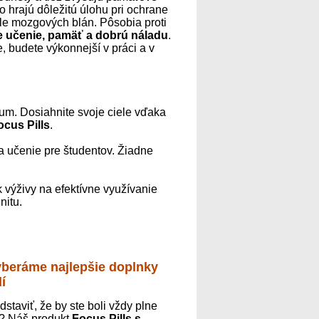
o hrajú dôležitú úlohu pri ochrane
le mozgových blán. Pôsobia proti
e učenie, pamäť a dobrú náladu
.
, budete výkonnejší v práci a v
kum. Dosiahnite svoje ciele vďaka
ocus Pills
.
na učenie pre študentov. Žiadne
 výživy na efektívne využívanie
nitu.
yberáme najlepšie doplnky
í
edstaviť, že by ste boli vždy plne
? Náš produkt
Focus Pills s