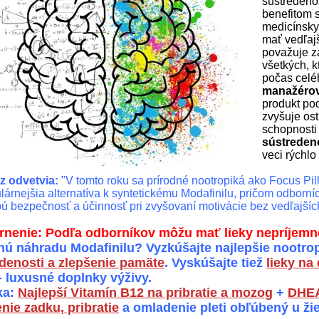
sústredeno
benefitom 
medicínsky
mať vedľajš
považuje z
všetkých, k
počas celé
manažérov,
produkt po
zvyšuje ost
schopnosti
sústreden
veci rýchlo
 z odvetvia:
"V tomto roku sa prírodné nootropiká ako Focus Pil
lárnejšia alternatíva k syntetickému Modafinilu, pričom odborníc
ú bezpečnosť a účinnosť pri zvyšovaní motivácie bez vedľajšíc
nenie: Podľa odborníkov môžu mať lieky nepríjemné
nú náhradu Modafinilu? Vyzkúšajte najlepšie nootro
denosti a zlepšenie pamäte
. Vyskúšajte tiež
lieky na
- luxusné doplnky výživy.
ka:
Najlepší Vitamín B12 na pribratie a mozog
+
DHEA
nie zadku, pribratie
a omladenie pleti obľúbený u ži