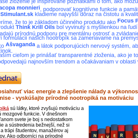
aše zloženie je inšpirované poznatkami o tom, ako môžu 
acopa monnieri
, podporovať kognitívne funkcie a pamä
V
Stimulant.sk
kladieme najvyšší dôraz na čistotu a kvali
Focus P
eríme, že to je základom účinného produktu ako
rodukt
Think Krill Oils
bol vyvinutý s myšlienkou na ľudí
ľadajú prírodnú podporu pre mentálnu ostrosť a zvládanie
ri formulácii našich nootropík sa zameriavame na prem
Ašvaganda
ko
a látok podporujúcich nervový systém, a
činok.
aším cieľom je prinášať transparentné zloženia, ako je t
odpovedajú najnovším trendom a očakávaniam v oblasti 
siahnuť viac energie a zlepšenie nálady a výkonnost
znise - vyskúšajte prírodné nootropiká na motiváciu
piká
sú látky, ktoré zvyšujú motiváciu a
ú mozgové funkcie. V dnešnom
anom svete je boj s nedostatkom
ie a sústredenia bežnejší, než si
 a trápi študentov, manažérov aj
cov. Ako odborníci na prírodné