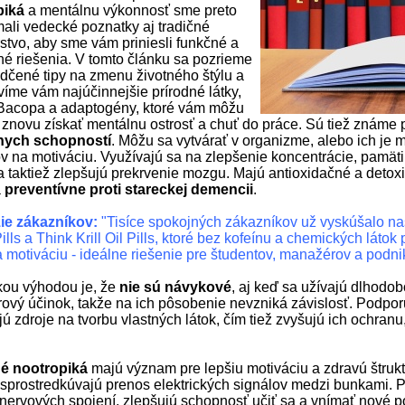
piká
a mentálnu výkonnosť sme preto
ali vedecké poznatky aj tradičné
rstvo, aby sme vám priniesli funkčné a
é riešenia. V tomto článku sa pozrieme
dčené tipy na zmenu životného štýlu a
víme vám najúčinnejšie prírodné látky,
Bacopa a adaptogény, ktoré vám môžu
znovu získať mentálnu ostrosť a chuť do práce. Sú tiež známe
nych schopností
. Môžu sa vytvárať v organizme, alebo ich je
v na motiváciu. Využívajú sa na zlepšenie koncentrácie, pamäti
a taktiež zlepšujú prekrvenie mozgu. Majú antioxidačné a detox
a
preventívne proti stareckej demencii
.
ie zákazníkov:
"Tisíce spokojných zákazníkov už vyskúšalo naš
lls a Think Krill Oil Pills, ktoré bez kofeínu a chemických láto
 motiváciu - ideálne riešenie pre študentov, manažérov a podni
ou výhodou je, že
nie sú
návykové
, aj keď sa užívajú dlhodo
rový účinok, takže na ich pôsobenie nevzniká závislosť. Podpor
ú zdroje na tvorbu vlastných látok, čím tiež zvyšujú ich ochranu
né nootropiká
majú význam pre lepšiu motiváciu a zdravú štruk
sprostredkúvajú prenos elektrických signálov medzi bunkami. P
nervových spojení, zlepšujú schopnosť učiť sa a vnímať nové p