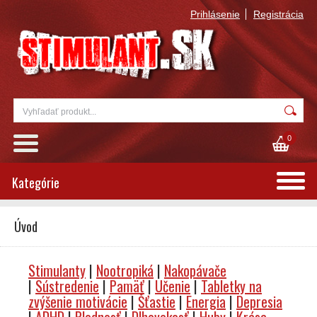
Prihlásenie
Registrácia
0
Kategórie
Úvod
Stimulanty
|
Nootropiká
|
Nakopávače
|
Sústredenie
|
Pamäť
|
Učenie
|
Tabletky na
zvýšenie motivácie
|
Šťastie
|
Energia
|
Depresia