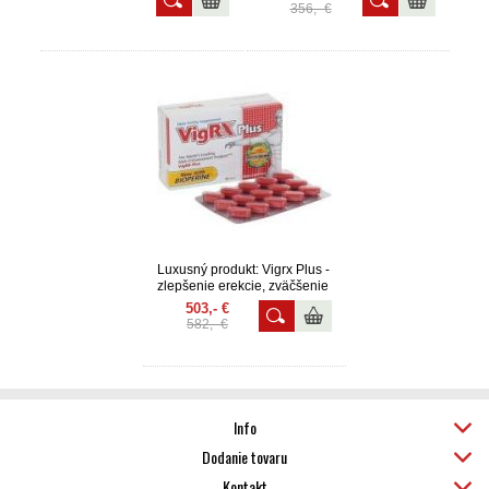
testosterónu - prírodný
356,- €
nakopávač - pre pokročilých -
TOP Produkt na predaj pre
mužov 1 balenie
Luxusný produkt: Vigrx Plus -
zlepšenie erekcie, zväčšenie
penisu a zvýšenie sexuálnej
503,- €
výdrže 6 balení
582,- €
Info
Dodanie tovaru
Kontakt