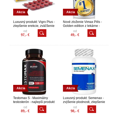
Akcia
Akcia
Luxusný produkt: Vigrx Plus -
Nové zloženie Vimax Pills -
zlepšenie erekcie, zväčšenie
Golden edition z lekárne -
penisu a zvýšenie sexuálnej
dlhodobé zlepšenie erekcie,
od
od
výdrže
zväčšenie penisu
97,- €
49,- €
Akcia
Akcia
Testomax S - Maximálny
Luxusný produkt: Semenax -
testosterón - najlepší produkt
zvýšenie plodnosti, zlepšenie
na zvýšenie hladiny
prostaty, viac spermií, väčší
od
od
testosterónu - prírodný
objem ejakulácie pre
89,- €
98,- €
nakopávač - pre pokročilých -
zvýšenie množstva semena
TOP Produkt na predaj pre