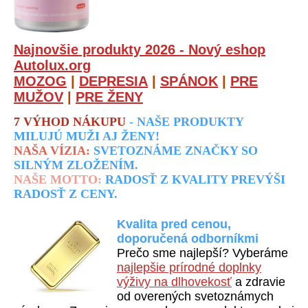
Najnovšie produkty 2026 - Nový eshop
Autolux.org
MOZOG
|
DEPRESIA
|
SPÁNOK
|
PRE
MUŽOV
|
PRE ŽENY
7 VÝHOD NÁKUPU
- NAŠE PRODUKTY
MILUJÚ MUŽI AJ ŽENY!
NAŠA VÍZIA:
SVETOZNÁME ZNAČKY SO
SILNÝM ZLOŽENÍM.
NAŠE MOTTO:
RADOSŤ Z KVALITY PREVÝŠI
RADOSŤ Z CENY.
Kvalita pred cenou,
doporučená odborníkmi
Prečo sme najlepší? Vyberáme
najlepšie prírodné doplnky
výživy na dlhovekosť
a zdravie
od overených svetoznámych