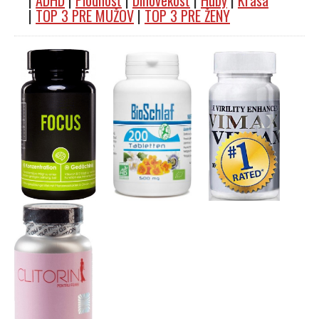
|
ADHD
|
Plodnosť
|
Dlhovekosť
|
Huby
|
Krása
|
TOP 3 PRE MUŽOV
|
TOP 3 PRE ŽENY