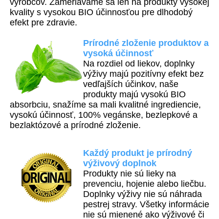
výrobcov. Zameriavame sa len na produkty vysokej
kvality s vysokou BIO účinnosťou pre dlhodobý
efekt pre zdravie.
Prírodné zloženie produktov a
vysoká účinnosť
Na rozdiel od liekov, doplnky
výživy majú pozitívny efekt bez
vedľajších účinkov, naše
produkty majú vysokú BIO
absorbciu, snažíme sa mali kvalitné ingrediencie,
vysokú účinnosť, 100% vegánske, bezlepkové a
bezlaktózové a prírodné zloženie.
Každý produkt je prírodný
výživový doplnok
Produkty nie sú lieky na
prevenciu, hojenie alebo liečbu.
Doplnky výživy nie sú náhrada
pestrej stravy. Všetky informácie
nie sú mienené ako výživové či