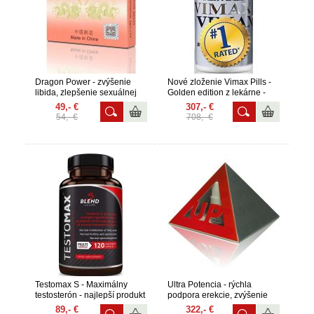
Dragon Power - zvýšenie
Nové zloženie Vimax Pills -
libida, zlepšenie sexuálnej
Golden edition z lekárne -
túžby 2 balenia
dlhodobé zlepšenie erekcie,
49,- €
307,- €
zväčšenie penisu 12 balení
54,- €
708,- €
Testomax S - Maximálny
Ultra Potencia - rýchla
testosterón - najlepší produkt
podpora erekcie, zvýšenie
na zvýšenie hladiny
potencie 4 balenia
89,- €
322,- €