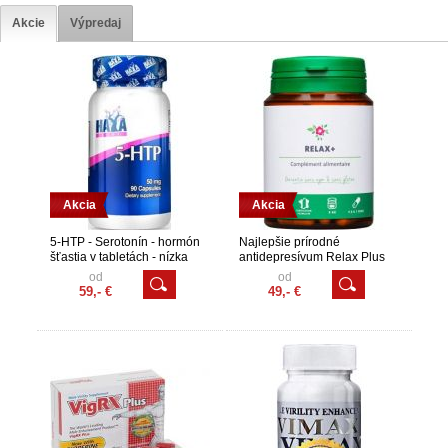
Akcie
Výpredaj
Akcia
Akcia
5-HTP - Serotonín - hormón
Najlepšie prírodné
šťastia v tabletách - nízka
antidepresívum Relax Plus
cena - 5 hydroxy tryptophan -
Autolux - Voľnopredajné lieky
od
od
predaj
na depresiu, stres, úzkosť
59,- €
49,- €