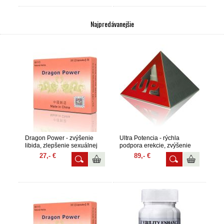
mužov
Najpredávanejšie
Dragon Power - zvýšenie
Ultra Potencia - rýchla
libida, zlepšenie sexuálnej
podpora erekcie, zvýšenie
túžby 1 balenie
potencie 1 balenie
27,- €
89,- €