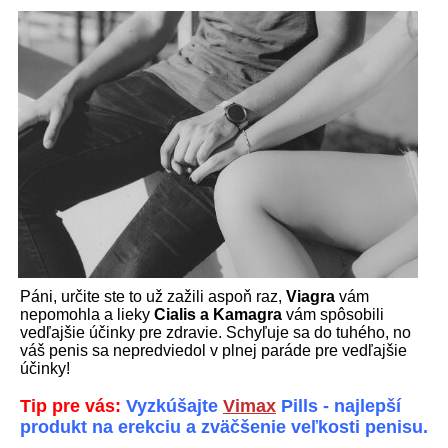
Páni, určite ste to už zažili aspoň raz,
Viagra
vám
nepomohla a lieky
Cialis a Kamagra
vám spôsobili
vedľajšie účinky pre zdravie. Schyľuje sa do tuhého, no
váš penis sa nepredviedol v plnej paráde pre vedľajšie
účinky!
Tip pre vás:
Vyzkúšajte
Vimax
Pills - najlepší
produkt na erekciu a zväčšenie veľkosti penisu.