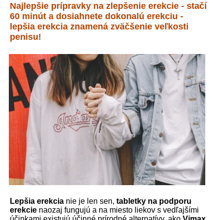
Najlepšie prípravky na zlepšenie erekcie - stačí
60 minút a dosiahnete dokonalú erekciu -
lepšia erekcia znamená zväčšenie veľkosti
penisu!
Lepšia erekcia
nie je len sen,
tabletky na podporu
erekcie
naozaj fungujú a na miesto liekov s vedľajšími
účinkami existujú účinné prírodné alternatívy, ako
Vimax