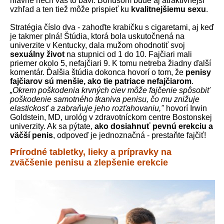
hlavne nech vás to baví. Bonusom bude aj atraktívnejší
vzhľad a ten tiež môže prispieť ku
kvalitnejšiemu sexu
.
Stratégia číslo dva - zahoďte krabičku s cigaretami, aj keď
je takmer plná! Štúdia, ktorá bola uskutočnená na
univerzite v Kentucky, dala mužom ohodnotiť svoj
sexuálny život
na stupnici od 1 do 10. Fajčiari mali
priemer okolo 5, nefajčiari 9. K tomu netreba žiadny ďalší
komentár. Ďalšia štúdia dokonca hovorí o tom, že
penisy
fajčiarov sú menšie, ako tie patriace nefajčiarom
.
„Okrem poškodenia krvných ciev môže fajčenie spôsobiť
poškodenie samotného tkaniva penisu, čo mu znižuje
elastickosť a zabraňuje jeho rozťahovaniu,"
hovorí Irwin
Goldstein, MD, urológ v zdravotníckom centre Bostonskej
univerzity. Ak sa pýtate,
ako dosiahnuť pevnú erekciu a
väčší penis
, odpoveď je jednoznačná - prestaňte fajčiť!
Prírodné tabletky, lieky a prípravky na
zväčšenie penisu a zlepšenie erekcie