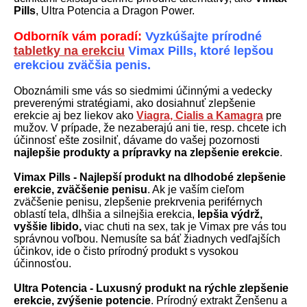
Pills
, Ultra Potencia a Dragon Power.
Odborník vám poradí:
Vyzkúšajte prírodné
tabletky na erekciu
Vimax Pills, ktoré lepšou
erekciou zväčšia penis.
Oboznámili sme vás so siedmimi účinnými a vedecky
preverenými stratégiami, ako dosiahnuť zlepšenie
erekcie aj bez liekov ako
Viagra, Cialis a Kamagra
pre
mužov. V prípade, že nezaberajú ani tie, resp. chcete ich
účinnosť ešte zosilniť, dávame do vašej pozornosti
najlepšie produkty a prípravky na zlepšenie erekcie
.
Vimax Pills - Najlepší produkt na dlhodobé zlepšenie
erekcie, zväčšenie penisu
. Ak je vaším cieľom
zväčšenie penisu, zlepšenie prekrvenia periférnych
oblastí tela, dlhšia a silnejšia erekcia,
lepšia výdrž,
vyššie libido,
viac chuti na sex, tak je Vimax pre vás tou
správnou voľbou. Nemusíte sa báť žiadnych vedľajších
účinkov, ide o čisto prírodný produkt s vysokou
účinnosťou.
Ultra Potencia - Luxusný produkt na rýchle zlepšenie
erekcie, zvýšenie potencie
. Prírodný extrakt Ženšenu a