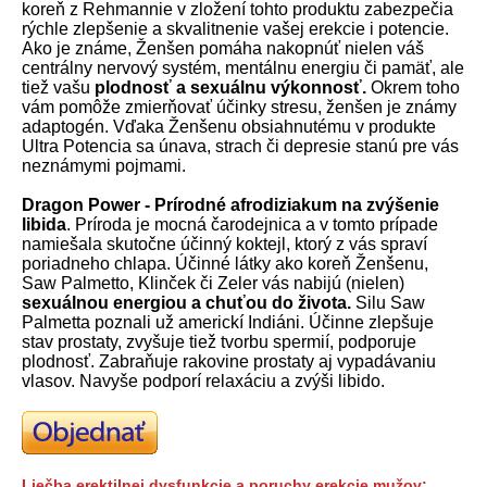
koreň z Rehmannie v zložení tohto produktu zabezpečia
rýchle zlepšenie a skvalitnenie vašej erekcie i potencie.
Ako je známe, Ženšen pomáha nakopnúť nielen váš
centrálny nervový systém, mentálnu energiu či pamäť, ale
tiež vašu
plodnosť a sexuálnu výkonnosť.
Okrem toho
vám pomôže zmierňovať účinky stresu, ženšen je známy
adaptogén. Vďaka Ženšenu obsiahnutému v produkte
Ultra Potencia sa únava, strach či depresie stanú pre vás
neznámymi pojmami.
Dragon Power - Prírodné afrodiziakum na zvýšenie
libida
. Príroda je mocná čarodejnica a v tomto prípade
namiešala skutočne účinný koktejl, ktorý z vás spraví
poriadneho chlapa. Účinné látky ako koreň Ženšenu,
Saw Palmetto, Klinček či Zeler vás nabijú (nielen)
sexuálnou energiou a chuťou do života.
Silu Saw
Palmetta poznali už americkí Indiáni. Účinne zlepšuje
stav prostaty, zvyšuje tiež tvorbu spermií, podporuje
plodnosť. Zabraňuje rakovine prostaty aj vypadávaniu
vlasov. Navyše podporí relaxáciu a zvýši libido.
Liečba erektilnej dysfunkcie a poruchy erekcie mužov: