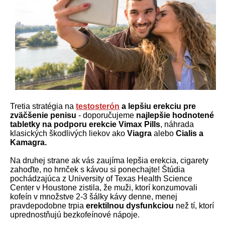
Tretia stratégia na
testosterón
a lepšiu erekciu pre
zväčšenie penisu
- doporučujeme
najlepšie hodnotené
tabletky na podporu erekcie Vimax Pills
, náhrada
klasických škodlivých liekov ako
Viagra
alebo
Cialis a
Kamagra.
Na druhej strane ak vás zaujíma lepšia erekcia, cigarety
zahoďte, no hrnček s kávou si ponechajte! Štúdia
pochádzajúca z University of Texas Health Science
Center v Houstone zistila, že muži, ktorí konzumovali
kofeín v množstve 2-3 šálky kávy denne, menej
pravdepodobne trpia
erektilnou dysfunkciou
než tí, ktorí
uprednostňujú bezkofeínové nápoje.