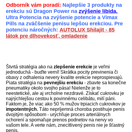
Odborník vám poradí:
Najlepšie 3 produkty na
erekciu sú Dragon Power na
zvýšenie libida,
Ultra Potencia na zvýšenie potencie a
Vimax
Pills na zväčšenie penisu lepšou erekciou. Pre
potenciu náročných:
AUTOLUX Shilajit - 85
látok pre dlhovekosť, omladenie
Štvrtá stratégia ako na
zlepšenie erekcie
je veľmi
jednoduchá - buďte verní! Skrátka pocity previnenia či
obavy z odhalenia nevery kvalite erekcie neprospievajú.
Piata stratégia na
pevnejšiu erekciu
- zbavte sa konečne
pneumatiky okolo svojho pása! Nielenže je to
neestetické, ale aj vrcholne nezdravé. Získať cukrovku je
najrýchlejšou cestou k povinnému celibátu, milí páni.
Faktom je, že viac ako 50 % mužov trpiacich cukrovkov je
impotentných.
Táto nepríjemná choroba postihuje penis
dvojitým spôsobom - urýchľuje proces arteriálnych
ochorení a spomaľuje prenos podnetov na nervy vo
vašom tele. A verte nám, znecitlivený penis nie je šťastný
penis.