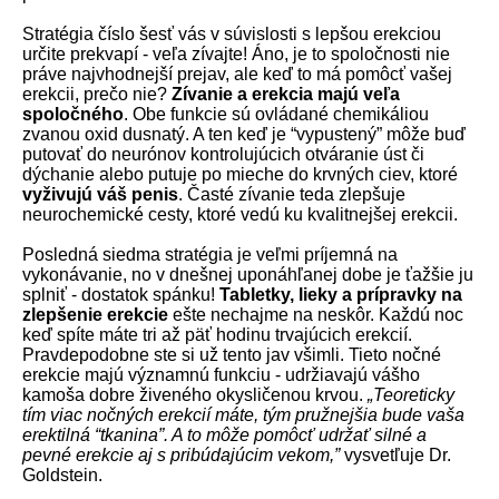
Stratégia číslo šesť vás v súvislosti s lepšou erekciou
určite prekvapí - veľa zívajte! Áno, je to spoločnosti nie
práve najvhodnejší prejav, ale keď to má pomôcť vašej
erekcii, prečo nie?
Zívanie a erekcia majú veľa
spoločného
. Obe funkcie sú ovládané chemikáliou
zvanou oxid dusnatý. A ten keď je “vypustený” môže buď
putovať do neurónov kontrolujúcich otváranie úst či
dýchanie alebo putuje po mieche do krvných ciev, ktoré
vyživujú váš penis
. Časté zívanie teda zlepšuje
neurochemické cesty, ktoré vedú ku kvalitnejšej erekcii.
Posledná siedma stratégia je veľmi príjemná na
vykonávanie, no v dnešnej uponáhľanej dobe je ťažšie ju
splniť - dostatok spánku!
Tabletky, lieky a prípravky na
zlepšenie erekcie
ešte nechajme na neskôr. Každú noc
keď spíte máte tri až päť hodinu trvajúcich erekcií.
Pravdepodobne ste si už tento jav všimli. Tieto nočné
erekcie majú významnú funkciu - udržiavajú vášho
kamoša dobre živeného okysličenou krvou.
„Teoreticky
tím viac nočných erekcií máte, tým pružnejšia bude vaša
erektilná “tkanina”. A to môže pomôcť udržať silné a
pevné erekcie aj s pribúdajúcim vekom,”
vysvetľuje Dr.
Goldstein.