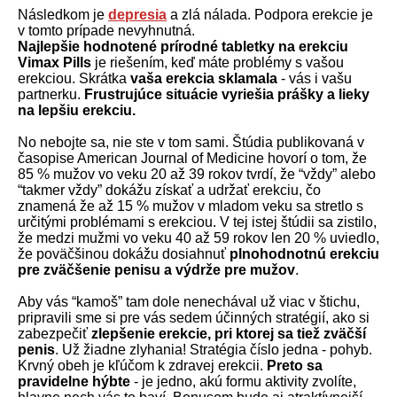
Následkom je
depresia
a zlá nálada. Podpora erekcie je
v tomto prípade nevyhnutná.
Najlepšie hodnotené prírodné tabletky na erekciu
Vimax Pills
je riešením, keď máte problémy s vašou
erekciou. Skrátka
vaša erekcia sklamala
- vás i vašu
partnerku.
Frustrujúce situácie vyriešia prášky a lieky
na lepšiu erekciu.
No nebojte sa, nie ste v tom sami. Štúdia publikovaná v
časopise American Journal of Medicine hovorí o tom, že
85 % mužov vo veku 20 až 39 rokov tvrdí, že “vždy” alebo
“takmer vždy” dokážu získať a udržať erekciu, čo
znamená že až 15 % mužov v mladom veku sa stretlo s
určitými problémami s erekciou. V tej istej štúdii sa zistilo,
že medzi mužmi vo veku 40 až 59 rokov len 20 % uviedlo,
že poväčšinou dokážu dosiahnuť
plnohodnotnú erekciu
pre zväčšenie penisu a výdrže pre mužov
.
Aby vás “kamoš” tam dole nenechával už viac v štichu,
pripravili sme si pre vás sedem účinných stratégií, ako si
zabezpečiť
zlepšenie erekcie, pri ktorej sa tiež zväčší
penis
. Už žiadne zlyhania! Stratégia číslo jedna - pohyb.
Krvný obeh je kľúčom k zdravej erekcii.
Preto sa
pravidelne hýbte
- je jedno, akú formu aktivity zvolíte,