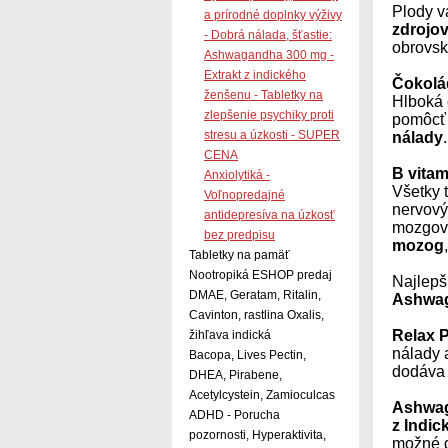
Plody v
a prírodné doplnky výživy
zdrojov
- Dobrá nálada, šťastie:
obrovsk
Ashwagandha 300 mg -
Extrakt z indického
Čokolá
ženšenu - Tabletky na
Hlboká 
zlepšenie psychiky proti
pomôcť 
stresu a úzkosti - SUPER
nálady
.
CENA
B vitam
Anxiolytiká -
Všetky 
Voľnopredajné
nervový
antidepresíva na úzkosť
mozgov
bez predpisu
mozog
Tabletky na pamäť
Nootropiká ESHOP predaj
Najlepš
DMAE, Geratam, Ritalin,
Ashwa
Cavinton, rastlina Oxalis,
Relax 
žihľava indická
nálady 
Bacopa, Lives Pectin,
dodáv
DHEA, Pirabene,
Acetylcystein, Zamioculcas
Ashwa
ADHD - Porucha
z Indi
pozornosti, Hyperaktivita,
možné d