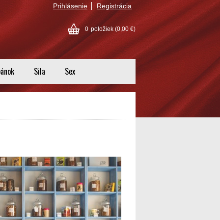
Prihlásenie
Registrácia
0
položiek
(0,00 €)
pánok
Sila
Sex