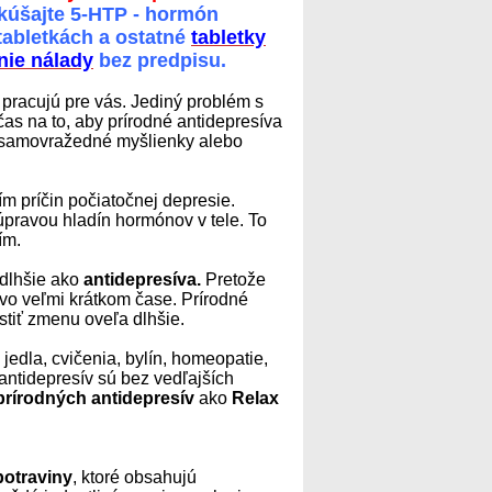
úšajte 5-HTP - hormón
 tabletkách a ostatné
tabletky
nie nálady
bez predpisu.
j pracujú pre vás. Jediný problém s
čas na to, aby prírodné antidepresíva
e samovražedné myšlienky alebo
m príčin počiatočnej depresie.
pravou hladín hormónov v tele. To
ím.
 dlhšie ako
antidepresíva.
Pretože
 vo veľmi krátkom čase. Prírodné
stiť zmenu oveľa dlhšie.
jedla, cvičenia, bylín, homeopatie,
antidepresív sú bez vedľajších
prírodných antidepresív
ako
Relax
potraviny
, ktoré obsahujú