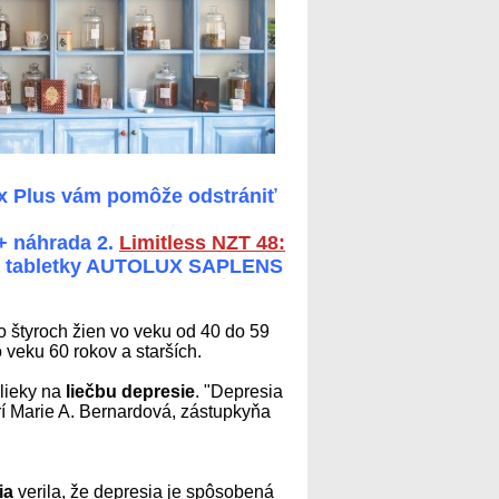
x Plus vám pomôže odstrániť
 + náhrada 2.
Limitless NZT 48:
né tabletky AUTOLUX SAPLENS
o štyroch žien vo veku od 40 do 59
 veku 60 rokov a starších.
 lieky na
liečbu depresie
. "Depresia
rí Marie A. Bernardová, zástupkyňa
ia
verila, že depresia je spôsobená