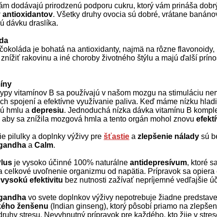
ám dodávajú prirodzenú podporu cukru, ktorý vám prináša dobrý
 antioxidantov
. Všetky druhy ovocia sú dobré, vrátane banáno
ú dávku draslíka.
da
čokoláda je bohatá na antioxidanty, najmä na rôzne flavonoidy, 
znížiť rakovinu a iné choroby životného štýlu a majú ďalší prín
íny
typy vitamínov B sa používajú v našom mozgu na stimuláciu ne
ch spojení a efektívne využívanie paliva. Keď máme nízku hlad
ú hmlu a
depresiu
. Jednoduchá nízka dávka vitamínu B komp
, aby sa znížila mozgová hmla a tento orgán mohol znovu
efekt
ie pilulky a doplnky výživy pre
šťastie
a
zlepšenie nálady
sú b
gandha
a
Calm
.
Plus
je vysoko účinné 100% naturálne
antidepresívum
, ktoré 
a celkové uvoľnenie organizmu od napätia. Prípravok sa opiera
a
vysokú efektivitu
bez nutnosti zažívať nepríjemné vedľajšie úč
gandha
vo svete doplnkov výživy nepotrebuje žiadne predstaven
ckého ženšenu
(Indian ginseng), ktorý pôsobí priamo na zlepše
ruhy stresu. Nevyhnutný prípravok pre každého, kto žije v stre