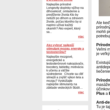
Najlepšie prírodné
Longevity doplnky výživy na
dlhovekosť, omladenie a
predĺženie života Kto by
netúžil po dlhom a zdravom
živote, počas ktorého by si
Ale keď
naplno užíval každý
prírodn
okamih? Ako expert, ktorý
mohli p
sa...
potrebu
viac
Prírodn
Ako vybrať najlepší
stimulant mozgu, energie a
Veľmi 
testosterónu?
je veľk
Najlepšie mozgové,
energetické a
Existujú
testosterónové nakopávače,
antidep
boostery, tabletky, motivácia
k učeniu a väčšie
liečeni
sústredenie Chcete sa cítiť
silnejší a zvýšiť výkon tela a
Prírodn
mozgu? Vyskúšajte
najlepšie stimulanty na
masáže 
základe vedeckých štúdii....
účinkov
viac
Plus
a
Anti-de
Tu je t