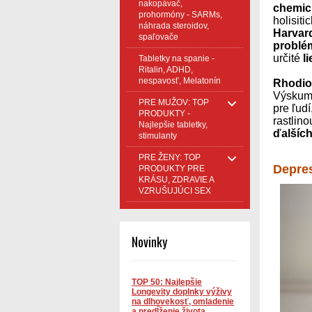
nakopávač,
chemic
prohormóny - SARMs,
holisit
náhrada steroidov,
Harvard
spaľovače
problé
určité
l
Tabletky na spanie -
Ritalin, ADHD,
nespavosť, Melatonín
Rhodiol
Výskumn
PRE MUŽOV: TOP
pre ľudí
PRODUKTY -
rastlin
Najlepšie tabletky,
ďalšíc
stimulanty
PRE ŽENY: TOP
Depres
PRODUKTY PRE
KRÁSU, ZDRAVIE A
VZRUŠUJÚCI SEX
Novinky
TOP 50: Najlepšie
Longevity doplnky výživy
na dlhovekosť, omladenie
a predĺženie života