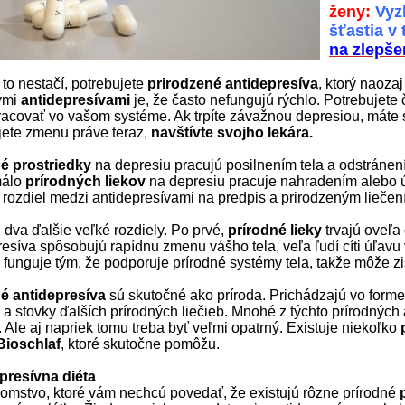
ženy:
Vyzk
šťastia v
na zlepše
 to nestačí, potrebujete
prirodzené antidepresíva
, ktorý naoza
ými
antidepresívami
je, že často nefungujú rýchlo. Potrebujete 
racovať vo vašom systéme. Ak trpíte závažnou depresiou, mát
jete zmenu práve teraz,
navštívte svojho lekára.
é prostriedky
na depresiu pracujú posilnením tela a odstránení
málo
prírodných liekov
na depresiu pracuje nahradením alebo ú
ý rozdiel medzi antidepresívami na predpis a prirodzeným liečen
 dva ďalšie veľké rozdiely. Po prvé,
prírodné lieky
trvajú oveľa
resíva spôsobujú rapídnu zmenu vášho tela, veľa ľudí cíti úľavu
e funguje tým, že podporuje prírodné systémy tela, takže môže zi
é antidepresíva
sú skutočné ako príroda. Prichádzajú vo forme 
a stovky ďalších prírodných liečieb. Mnohé z týchto prírodných 
. Ale aj napriek tomu treba byť veľmi opatrný. Existuje niekoľko
Bioschlaf
, ktoré skutočne pomôžu.
presívna diéta
ajomstvo, ktoré vám nechcú povedať, že existujú rôzne prírodné