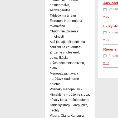
Anxioly
antidepresíva,
Pridan
Ashwagandha
Tabletky na únavu
viac
Estrogén, Hormonálna
L-Trypt
rovnováha
Chudnutie, zníženie
Pridan
hmotnosti
viac
Aká je najlepšia diéta na
celulitídu a chudnutie?
Recenzi
Zníženie cholesterolu,
Pridan
detoxifikácia
viac
Zrýchlenie metabolizmu,
diéta
Menopauza, návaly
horúčavy, nadmerné
potenie
Príznaky menopauzy –
klimaktéria – búšenie srdca,
návaly tepla, nočné potenie
Tabletky krásy - vlasy, pleť,
nechty
Viagra, Cialis, Kamagra -