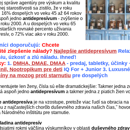
j správe agentúry pre výskum a kvalitu
ej starostlivosti sa zistilo, že v roku
 16% dospelých vo veku 45 až 64 rokov
spoň jedno
antidepresívum
- zvýšenie o
roku 2000. A u dospelých vo veku 65
 starších rovnaké percento užívania
resív, o 72% viac ako v roku 2000.
íci doporučujú:
Chcete
té zlepšenie nálady?
Najlepšie antidepresívum
Rela
iu, úzkosť a zlú náladu. Ihneď!
ky:
1.
DMHA, DMAE, DMAA
- predaj, tabletky, účinky
nil, Nootropikum pre deti
IQ For + Junior 3. Luxus
íny na mozog proti starnutiu
pre dospelých
entujete len ženy, čísla sú ešte dramatickejšie: Takmer jedna z
má aspoň jedno
antidepresívum
a takmer jedna z piatich žien vo
e antidepresíva
je na vzostupe, pretože viac ľudí sa obracia na
ou z najčastejších chorôb duševného zdravia našich čias," hovo
a Národného inštitútu pre starnutie.
ladina antidepresív
idsiatimi rokmi väčšina výskumníkov v oblasti
duševného zdrav