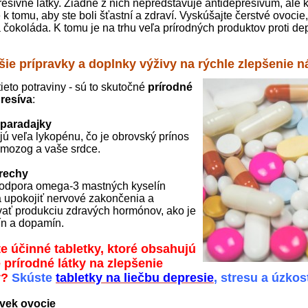
resívne látky. Žiadne z nich nepredstavuje antidepresívum, ale 
 k tomu, aby ste boli šťastní a zdraví. Vyskúšajte čerstvé ovocie
á čokoláda. K tomu je na trhu veľa prírodných produktov proti de
šie prípravky a doplnky výživy na rýchle zlepšenie 
ieto potraviny - sú to skutočné
prírodné
resíva
:
 paradajky
ú veľa lykopénu, čo je obrovský prínos
 mozog a vaše srdce.
rechy
odpora omega-3 mastných kyselín
upokojiť nervové zakončenia a
vať produkciu zdravých hormónov, ako je
ín a dopamín.
e účinné tabletky, ktoré obsahujú
 prírodné látky na zlepšenie
y?
Skúste
tabletky na liečbu depresie
, stresu a úzko
vek ovocie