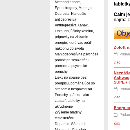
Methandienone,
tablet
Fytoestrogeny, Moringa
Depresia: Najlepšie
Calm
j
najmä c
antidepresíva
Antidepresíva Xanax,
Lexaurin, účinky kofeínu,
prípravky na získanie
energie, ktoré vás opäť
Zoloft 
nakopnú do života
Pridan
Maniodepresívna psychóza,
pomoc pri schizofrénii,
viac
pomoc na psychické
poruchy
Neznášat
Ashwagan
Lieky na spanie bez
SUPER 
predpisu, pomáhajúce so
Pridan
stresom a nespavosťou
Poruchy spánku - ako
viac
zaspať, tabletky na
ukľudnenie
Energise
Zvýšenie hladiny
Pridan
testosterónu
viac
Dopamín, Sérotonín,
Melatonín, Prírodné