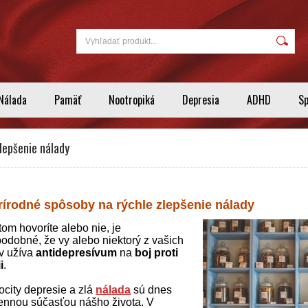
Nálada
Pamäť
Nootropiká
Depresia
ADHD
S
lepšenie nálady
írodné spôsoby na rýchle zlepšenie nálady
tom hovoríte alebo nie, je
odobné, že vy alebo niektorý z vašich
ov užíva
antidepresívum
na
boj proti
i
.
ocity depresie a zlá
nálada
sú dnes
nnou súčasťou nášho života. V