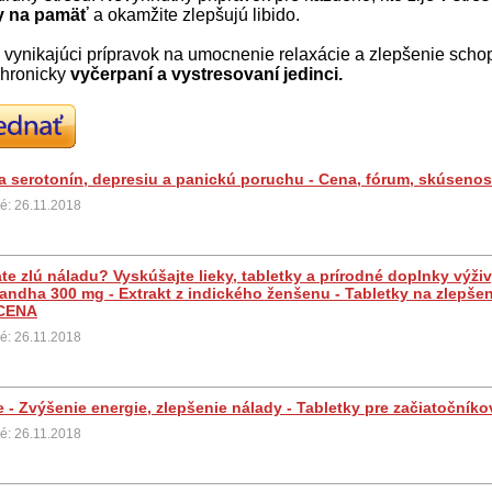
ky na pamäť
a okamžite zlepšujú libido.
e vynikajúci prípravok na umocnenie relaxácie a zlepšenie scho
hronicky
vyčerpaní a vystresovaní jedinci.
na serotonín, depresiu a panickú poruchu - Cena, fórum, skúsenos
é: 26.11.2018
e zlú náladu? Vyskúšajte lieky, tabletky a prírodné doplnky výživ
dha 300 mg - Extrakt z indického ženšenu - Tabletky na zlepšenie
CENA
é: 26.11.2018
 - Zvýšenie energie, zlepšenie nálady - Tabletky pre začiatočníko
é: 26.11.2018