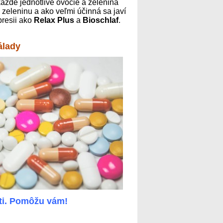
každé jednotlivé ovocie a zelenina
, zeleninu a ako veľmi účinná sa javí
presii ako
Relax Plus
a
Bioschlaf
.
nálady
sti. Pomôžu vám!