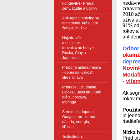
nedávne
(longevity) - Predaj,
zdravotn
ceny, štúdie a účinky
2010 až
Anti-aging tabletky na
užíva a
omladenie, krásu pre
91% od 
ženy aj mužov
rokov a
antidep
Najzdravšie
medicínske
Odborn
drevokazné huby z
Ruska, Číny a
okamži
Japonska
depres
Novin
Prírodné antidepresíva
- depresia, úzkosť,
Modafi
stres, únava
-
vitam
Pribratie, Chudnutie,
Lipoxal, Bellasin - Keto
Ak segm
diéta, postava,
rokov 
Moringa
Použiti
Serotonín, dopamín,
je jedn
Guajacuran - dobrá
riaditeľ
nálada, energia,
šťastie
Nízka h
Testosterón,
Pred tr