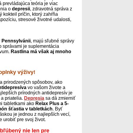
 prevládajúca teória je viac
enia o
depresii
, zdravotná správa z
kokteil príčin, ktorý zahŕňa
zíciu, stresové životné udalosti,
v Pennsylvánii
, majú sľubné správy
ito správami je suplementácia
sívum.
Rastlina má však aj mnoho
plnky výživy!
ľa prirodzených spôsobov, ako
ntidepresíva
vo vašom živote a
jlepších prírodných antidepresív je
a priatelia.
Depresia
sa dá zmierniť
mi tabletkami ako
Relax Plus a 5-
ón šťastia v tabletkách
. Byť
áskou je jednou z najlepších vecí,
 urobiť pre svoj život.
bľúbený nie len pre