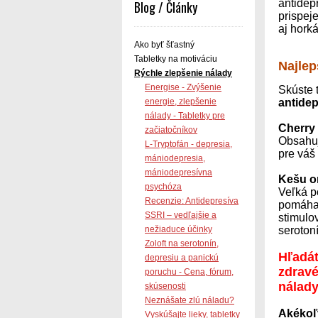
antidep
Blog / Články
prispeje
aj hork
Ako byť šťastný
Tabletky na motiváciu
Najlep
Rýchle zlepšenie nálady
Energise - Zvýšenie
Skúste t
antidep
energie, zlepšenie
nálady - Tabletky pre
Cherry
začiatočníkov
Obsahuj
L-Tryptofán - depresia,
pre váš
mániodepresia,
mániodepresívna
Kešu o
psychóza
Veľká p
Recenzie: Antidepresíva
pomáha 
SSRI – vedľajšie a
stimulo
seroton
nežiaduce účinky
Zoloft na serotonín,
Hľadát
depresiu a panickú
zdravé
poruchu - Cena, fórum,
nálad
skúsenosti
Neznášate zlú náladu?
Akékoľ
Vyskúšajte lieky, tabletky