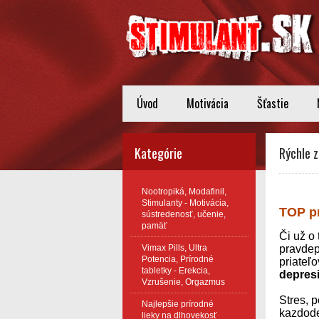
Úvod
Motivácia
Šťastie
Kategórie
Rýchle z
Nootropiká, Modafinil,
Stimulanty - Motivácia,
TOP pr
sústredenosť, učenie,
pamäť
Či už o 
Vimax Pills, Ultra
pravdep
Potencia, Prírodné
priateľ
tabletky - Erekcia,
depresi
Vzrušenie, Orgazmus
Stres, p
Najlepšie prírodné
kazdode
lieky na dlhovekosť