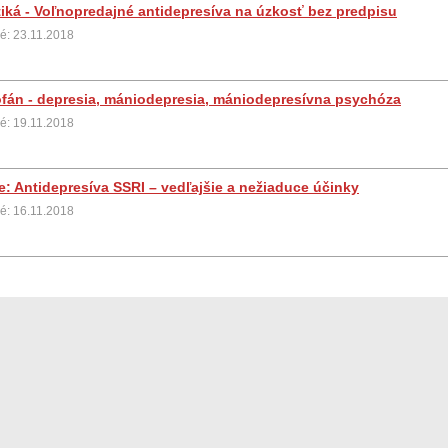
tiká - Voľnopredajné antidepresíva na úzkosť bez predpisu
é: 23.11.2018
ofán - depresia, mániodepresia, mániodepresívna psychóza
é: 19.11.2018
e: Antidepresíva SSRI – vedľajšie a nežiaduce účinky
é: 16.11.2018