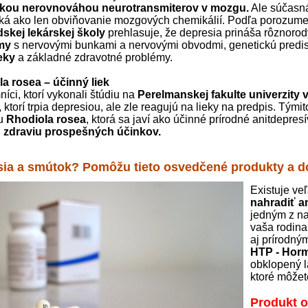
kou nerovnováhou neurotransmiterov v mozgu.
Ale súčasná
ická ako len obviňovanie mozgových chemikálií. Podľa porozum
skej lekárskej školy
prehlasuje, že depresia prináša rôznorodý 
my
s nervovými bunkami a nervovými obvodmi, genetickú predispo
ieky
a základné zdravotné problémy.
a rosea – účinný liek
íci, ktorí vykonali štúdiu na
Perelmanskej fakulte univerzity 
, ktorí trpia depresiou, ale zle reagujú na lieky na predpis. Tým
ou
Rhodiola rosea
, ktorá sa javí ako účinné prírodné anitdepre
h zdraviu prospešných účinkov.
ia a smútok? Pomôžu tieto osvedčené produkty a do
Existuje ve
nahradiť a
jedným z na
vaša rodina 
aj prírodný
HTP - Horm
obklopený l
ktoré môžete
Produkt o