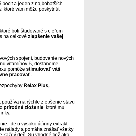
 pocit a jeden z najbohatších
v, ktoré vám môžu poskytnúť
ktoré boli študované s cieľom
os na celkové
zlepšenie vašej
rvových spojení, budovanie nových
inu vitamínov B, dostaneme
lexu pomôže
stimulovať váš
ívne pracovať.
ezpochyby
Relax Plus,
sa používa na rýchle zlepšenie stavu
 o
prírodné zloženie
, ktoré mu
inky.
ie. Ide o vysoko účinný extrakt
nie nálady a pomáha znášať všetky
se každý deň. Su vhodné tiež ako