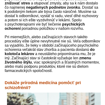
znižovať stres
a otupovať zmysly, aby sa k nám dostalo
čo najmenej
negatívnych podnetov zvonku
. Dostať sa
k podobným liekom ale býva často náročné. Musíme sa
dostať k odborníkovi, vystáť si radu, viesť dlhé rozhovory
a potom si ich ešte vyzdvihnúť v lekárni. Spolu
s psychoterapiami vie byť liečenie
psychických
ochorení
poriadnou položkou v našom rozvrhu.
Pri miernejších, alebo začínajúcich stavoch takéto
procedúry ešte úplne nevyhnutné nie sú. Veľa odborníkov
sa vyjadrilo, že lieky v období začínajúceho psychického
ochorenia veľakrát stav zhoršia a pacienta dostanú
do
kolotoča lekárov
a neustáleho pripomínania mu, že je
iný. Začínajúci stav si častokrát vyžaduje len
zmenu
životného štýlu
, viac spokojných a šťastných momentov,
alebo malú podporu produktov, ktoré nie sú dielom
farmaceutických spoločností.
Dokáže prírodná medicína pomôcť pri
schizofrénii?