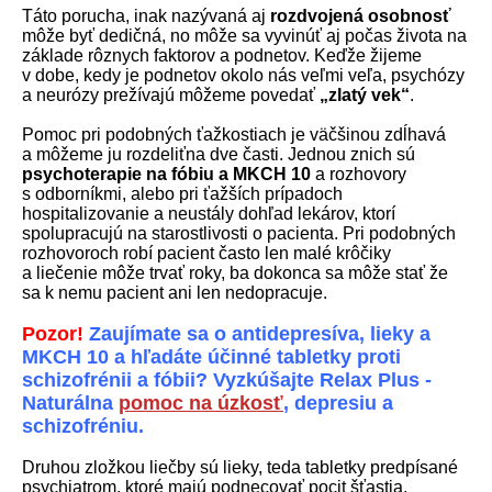
Táto porucha, inak nazývaná aj
rozdvojená osobnosť
môže byť dedičná, no môže sa vyvinúť aj počas života na
základe rôznych faktorov a podnetov. Keďže žijeme
v dobe, kedy je podnetov okolo nás veľmi veľa, psychózy
a neurózy prežívajú môžeme povedať
„zlatý vek“
.
Pomoc pri podobných ťažkostiach je väčšinou zdĺhavá
a môžeme ju rozdeliťna dve časti. Jednou znich sú
psychoterapie na fóbiu a MKCH 10
a rozhovory
s odborníkmi, alebo pri ťažších prípadoch
hospitalizovanie a neustály dohľad lekárov, ktorí
spolupracujú na starostlivosti o pacienta. Pri podobných
rozhovoroch robí pacient často len malé krôčiky
a liečenie môže trvať roky, ba dokonca sa môže stať že
sa k nemu pacient ani len nedopracuje.
Pozor!
Zaujímate sa o antidepresíva, lieky a
MKCH 10 a hľadáte účinné tabletky proti
schizofrénii a fóbii? Vyzkúšajte Relax Plus -
Naturálna
pomoc na úzkosť
, depresiu a
schizofréniu.
Druhou zložkou liečby sú lieky, teda tabletky predpísané
psychiatrom, ktoré majú podnecovať pocit šťastia,