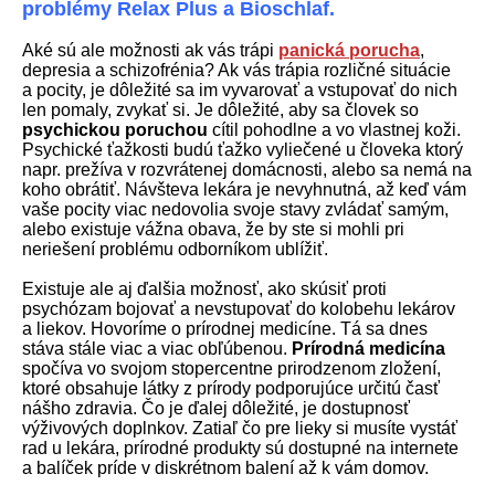
problémy Relax Plus a Bioschlaf.
Aké sú ale možnosti ak vás trápi
panická porucha
,
depresia a schizofrénia? Ak vás trápia rozličné situácie
a pocity, je dôležité sa im vyvarovať a vstupovať do nich
len pomaly, zvykať si. Je dôležité, aby sa človek so
psychickou poruchou
cítil pohodlne a vo vlastnej koži.
Psychické ťažkosti budú ťažko vyliečené u človeka ktorý
napr. prežíva v rozvrátenej domácnosti, alebo sa nemá na
koho obrátiť. Návšteva lekára je nevyhnutná, až keď vám
vaše pocity viac nedovolia svoje stavy zvládať samým,
alebo existuje vážna obava, že by ste si mohli pri
neriešení problému odborníkom ublížiť.
Existuje ale aj ďalšia možnosť, ako skúsiť proti
psychózam bojovať a nevstupovať do kolobehu lekárov
a liekov. Hovoríme o prírodnej medicíne. Tá sa dnes
stáva stále viac a viac obľúbenou.
Prírodná medicína
spočíva vo svojom stopercentne prirodzenom zložení,
ktoré obsahuje látky z prírody podporujúce určitú časť
nášho zdravia. Čo je ďalej dôležité, je dostupnosť
výživových doplnkov. Zatiaľ čo pre lieky si musíte vystáť
rad u lekára, prírodné produkty sú dostupné na internete
a balíček príde v diskrétnom balení až k vám domov.