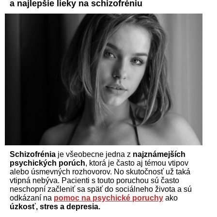
a najlepšie lieky na schizofréniu
Schizofrénia
je všeobecne jedna z
najznámejších
psychických porúch
, ktorá je často aj témou vtipov
alebo úsmevných rozhovorov. No skutočnosť už taká
vtipná nebýva. Pacienti s touto poruchou sú často
neschopní začleniť sa späť do sociálneho života a sú
odkázaní na
pomoc na psychické poruchy
ako
úzkosť, stres a depresia.