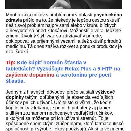
Mnoho zákazníkov s problémami v oblasti
psychického
zdravia
prišlo na to, že niekedy je lepšou cestou skúsiť
riešiť svoj problém najprv sami alebo v kruhu blízkych
a nevybrať sa hneď k lekárovi. Možností je veľa. Môžete
zmeniť životný štýl, viac sa zdržiavať v prírode,
obklopovať sa príjemnými vecami, a tiež skúsiť prírodnú
medicínu. Tá dnes zažíva rozkvet a ponuka produktov je
ozaj široká.
Tip:
Kde kúpiť hormón šťastia v
tabletkách?
Vyzkúšajte Relax Plus a 5-HTP na
zvýšenie dopamínu
a serotonínu pre pocit
šťastia.
Jedným z hlavných dôvodov, prečo sa stali
výživové
doplnky
takými obľúbenými, je absencia vedľajších
účinkov pri ich užívaní. Určite ste si všimli, že keď si
kúpite lieky v lekárni, je pri nich pribalený aj papier
s dlhým zoznamom nechcených vedľajších účinkov,
s ktorými sa môžeme pri ich užívaní stretnúť. To je
spôsobené chemickými zlúčeninami, ktoré farmaceutické
spoločnosti pri výrobe liekov používajú. Ak si to vezmeme