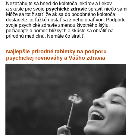
Nezaťahujte sa hneď do kolotoča lekárov a liekov
a skúste pre svoje
psychické zdravie
spraviť niečo sami.
Môže sa totiž stať, že ak sa do podobného kolotoča
dostanete, je ťažké dostať sa z neho opäť von. Podporte
svoje psychické zdravie zmenou životného štýlu,
požiadajte o pomoc blízkych a skúste sa obrátiť na
prírodnú medicínu. Nemáte čo stratiť.
Najlepšie prírodné tabletky na podporu
psychickej rovnováhy a Vášho zdravia