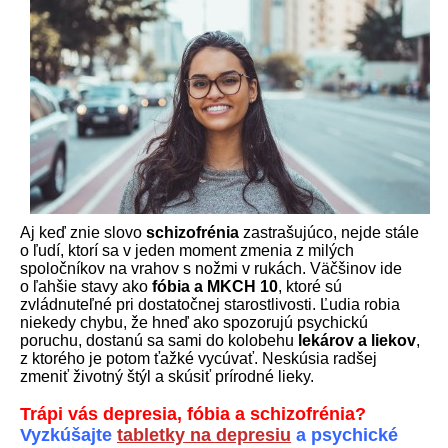
Aj keď znie slovo
schizofrénia
zastrašujúco, nejde stále
o ľudí, ktorí sa v jeden moment zmenia z milých
spoločníkov na vrahov s nožmi v rukách. Väčšinov ide
o ľahšie stavy ako
fóbia a MKCH 10
, ktoré sú
zvládnuteľné pri dostatočnej starostlivosti. Ľudia robia
niekedy chybu, že hneď ako spozorujú psychickú
poruchu, dostanú sa sami do kolobehu
lekárov a liekov
,
z ktorého je potom ťažké vycúvať. Neskúsia radšej
zmeniť životný štýl a skúsiť prírodné lieky.
Trápi vás depresia, fóbia a schizofrénia?
Vyzkúšajte
tabletky na depresiu
a psychické