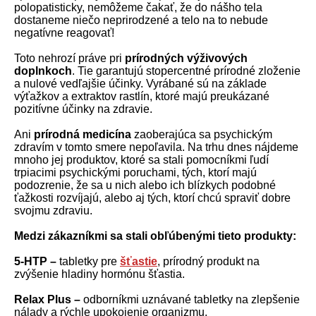
polopatisticky, nemôžeme čakať, že do nášho tela
dostaneme niečo neprirodzené a telo na to nebude
negatívne reagovať!
Toto nehrozí práve pri
prírodných výživových
doplnkoch
. Tie garantujú stopercentné prírodné zloženie
a nulové vedľajšie účinky. Vyrábané sú na základe
výťažkov a extraktov rastlín, ktoré majú preukázané
pozitívne účinky na zdravie.
Ani
prírodná medicína
zaoberajúca sa psychickým
zdravím v tomto smere nepoľavila. Na trhu dnes nájdeme
mnoho jej produktov, ktoré sa stali pomocníkmi ľudí
trpiacimi psychickými poruchami, tých, ktorí majú
podozrenie, že sa u nich alebo ich blízkych podobné
ťažkosti rozvíjajú, alebo aj tých, ktorí chcú spraviť dobre
svojmu zdraviu.
Medzi zákazníkmi sa stali obľúbenými tieto produkty:
5-HTP –
tabletky pre
šťastie
, prírodný produkt na
zvýšenie hladiny hormónu šťastia.
Relax Plus –
odborníkmi uznávané tabletky na zlepšenie
nálady a rýchle upokojenie organizmu.