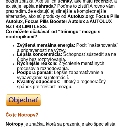
pozrel zblízka. Aké sú ich
účinky
, aké majú
recenzie
, a
existuje lepšia
náhrada
? Poďme to zistiť! A rovno vám
prezradím, že existujú aj silnejšie a komplexnejšie
alternatívy, ako sú produkty od
Autolux.org: Focus Pills
Autolux, Focus Pills Booster Autolux a AUTOLUX
NZT 48 LIMITLESS.
Čo môžete očakávať od "tréningu" mozgu s
nootropikami?
Zvýšená mentálna energia:
Pocit "naštartovania"
a pripravenosti na výzvy.
Lepšia koncentrácia:
Schopnosť sústrediť sa na
úlohy bez rozptyľovania.
Rýchlejšie reakcie:
Zrýchlenie mentálnych
procesov a rozhodovania.
Podpora pamäti:
Lepšie zapamätávanie a
vybavovanie si informácií.
Kvalitný odpočinok:
Hlboký a regeneračný
spánok pre "reštart" mozgu.
Čo je Notropy?
Notropy
je značka, ktorá sa prezentuje ako špecialista