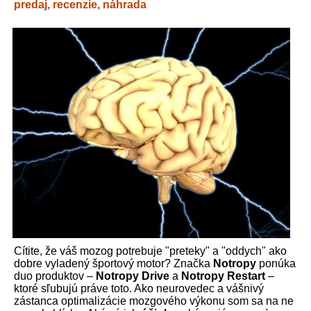
predaj, recenzie, náhrada
Cítite, že váš mozog potrebuje "preteky" a "oddych" ako
dobre vyladený športový motor? Značka
Notropy
ponúka
duo produktov –
Notropy Drive
a
Notropy Restart
–
ktoré sľubujú práve toto. Ako neurovedec a vášnivý
zástanca optimalizácie mozgového výkonu som sa na ne