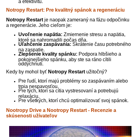
a efektivitu.
Notropy Restart: Pre kvalitný spánok a regeneráciu
Notropy Restart
je naopak zameraný na fázu odpočinku
a regenerácie. Jeho cieľom je:
Uvoľnenie napätia:
Zmiernenie stresu a napätia,
ktoré sa nahromadili počas dňa.
Uľahčenie zaspávania:
Skrátenie času potrebného
na zaspatie.
Zlepšenie kvality spánku:
Podpora hlbšieho a
pokojnejšieho spánku, aby ste sa ráno cítili
oddýchnutí.
Kedy by mohol byť
Notropy Restart
užitočný?
Pre ľudí, ktorí majú problémy so zaspávaním alebo
trpia nespavosťou.
Pre tých, ktorí sa cítia vystresovaní a potrebujú
relaxáciu.
Pre všetkých, ktorí chcú optimalizovať svoj spánok.
Nootropy Drive a Nootropy Restart - Recenzie a
skúsenosti užívateľov