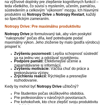
na výživové doplnky pre zlepšenie kognitívnych funkcií –
teda všetkého, čo súvisí s myslením, učením, pamäťou,
sústredením a celkovým "výkonom" mozgu. Ich hlavnými
produktmi sú
Notropy Drive
a
Notropy Restart
, každý
so špecifickým zameraním.
Notropy Drive: Pre maximálnu produktivitu
Notropy Drive
je formulovaný tak, aby vám poskytol
"nakopnutie" počas dňa, keď potrebujete podať
maximálny výkon. Jeho zloženie by malo (podľa výrobcu)
prispieť k:
Zvýšeniu pozornosti:
Lepšia schopnosť sústrediť
sa na jednu vec a odolávať rozptýleniu.
Podpore pamäti:
Efektívnejšie učenie a
zapamätávanie si informácií.
Zvýšeniu motivácie:
Väčšia chuť do práce a
prekonávania výziev.
Zrýchleniu reakcií:
Rýchlejšie a presnejšie
rozhodovanie.
Kedy by mohol byť
Notropy Drive
užitočný?
Pre študentov počas skúškového obdobia.
Pre profesionálov v náročných povolaniach.
Pre kohokoľvek, kto chce zlepšiť svoju produktivitu