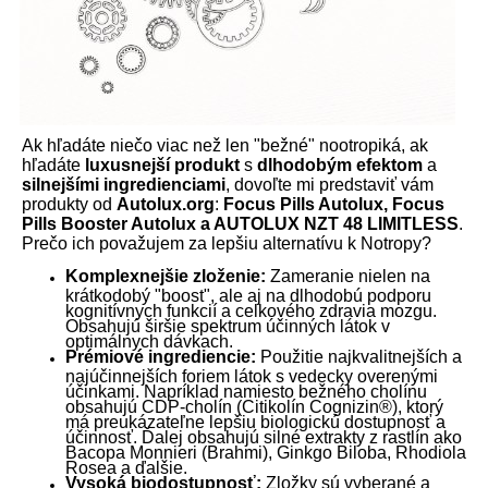
Ak hľadáte niečo viac než len "bežné" nootropiká, ak
hľadáte
luxusnejší produkt
s
dlhodobým efektom
a
silnejšími ingredienciami
, dovoľte mi predstaviť vám
produkty od
Autolux.org
:
Focus Pills Autolux, Focus
Pills Booster Autolux a AUTOLUX NZT 48 LIMITLESS
.
Prečo ich považujem za lepšiu alternatívu k Notropy?
Komplexnejšie zloženie:
Zameranie nielen na
krátkodobý "boost", ale aj na dlhodobú podporu
kognitívnych funkcií a celkového zdravia mozgu.
Obsahujú širšie spektrum účinných látok v
optimálnych dávkach.
Prémiové ingrediencie:
Použitie najkvalitnejších a
najúčinnejších foriem látok s vedecky overenými
účinkami. Napríklad namiesto bežného cholínu
obsahujú CDP-cholín (Citikolín Cognizin®), ktorý
má preukázateľne lepšiu biologickú dostupnosť a
účinnosť. Ďalej obsahujú silné extrakty z rastlín ako
Bacopa Monnieri (Brahmi), Ginkgo Biloba, Rhodiola
Rosea a ďalšie.
Vysoká biodostupnosť:
Zložky sú vyberané a