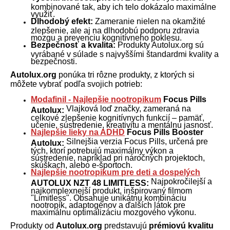
kombinované tak, aby ich telo dokázalo maximálne
využiť.
Dlhodobý efekt:
Zameranie nielen na okamžité
zlepšenie, ale aj na dlhodobú podporu zdravia
mozgu a prevenciu kognitívneho poklesu.
Bezpečnosť a kvalita:
Produkty Autolux.org sú
vyrábané v súlade s najvyššími štandardmi kvality a
bezpečnosti.
Autolux.org
ponúka tri rôzne produkty, z ktorých si
môžete vybrať podľa svojich potrieb:
Modafinil - Najlepšie nootropikum
Focus Pills
Vlajková loď značky, zameraná na
Autolux:
celkové zlepšenie kognitívnych funkcií – pamäť,
učenie, sústredenie, kreativitu a mentálnu jasnosť.
Najlepšie lieky na ADHD
Focus Pills Booster
Silnejšia verzia Focus Pills, určená pre
Autolux:
tých, ktorí potrebujú maximálny výkon a
sústredenie, napríklad pri náročných projektoch,
skúškach, alebo e-športoch.
Najlepšie nootropikum pre deti a dospelých
Najpokročilejší a
AUTOLUX NZT 48 LIMITLESS:
najkomplexnejší produkt, inšpirovaný filmom
"Limitless". Obsahuje unikátnu kombináciu
nootropík, adaptogénov a ďalších látok pre
maximálnu optimalizáciu mozgového výkonu.
Produkty od
Autolux.org
predstavujú
prémiovú kvalitu