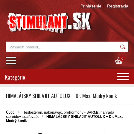
Prihlásenie
Registrácia
0
Kategórie
HIMALÁJSKY SHILAJIT AUTOLUX + Dr. Max, Modrý koník
Úvod
Testosterón, nakopávač, prohormóny - SARMs, náhrada
steroidov, spaľovače
HIMALÁJSKY SHILAJIT AUTOLUX + Dr. Max,
Modrý koník