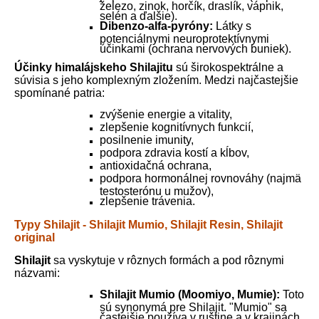
železo, zinok, horčík, draslík, vápnik,
selén a ďalšie).
Dibenzo-alfa-pyróny:
Látky s
potenciálnymi neuroprotektívnymi
účinkami (ochrana nervových buniek).
Účinky himalájskeho Shilajitu
sú širokospektrálne a
súvisia s jeho komplexným zložením. Medzi najčastejšie
spomínané patria:
zvýšenie energie a vitality,
zlepšenie kognitívnych funkcií,
posilnenie imunity,
podpora zdravia kostí a kĺbov,
antioxidačná ochrana,
podpora hormonálnej rovnováhy (najmä
testosterónu u mužov),
zlepšenie trávenia.
Typy Shilajit - Shilajit Mumio, Shilajit Resin, Shilajit
original
Shilajit
sa vyskytuje v rôznych formách a pod rôznymi
názvami:
Shilajit Mumio (Moomiyo, Mumie):
Toto
sú synonymá pre Shilajit. "Mumio" sa
častejšie používa v ruštine a v krajinách