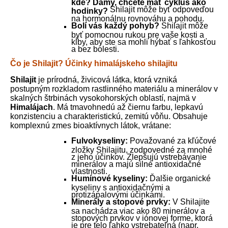
kde? Dámy, chcete mať cyklus ako
Shilajit môže byť odpoveďou
hodinky?
na hormonálnu rovnováhu a pohodu.
Bolí vás každý pohyb?
Shilajit môže
byť pomocnou rukou pre vaše kosti a
kĺby, aby ste sa mohli hýbať s ľahkosťou
a bez bolesti.
Čo je Shilajit? Účinky himalájskeho shilajitu
Shilajit
je prírodná, živicová látka, ktorá vzniká
postupným rozkladom rastlinného materiálu a minerálov v
skalných štrbinách vysokohorských oblastí, najmä v
Himalájach
. Má tmavohnedú až čiernu farbu, lepkavú
konzistenciu a charakteristickú, zemitú vôňu. Obsahuje
komplexnú zmes bioaktívnych látok, vrátane:
Fulvokyseliny:
Považované za kľúčové
zložky Shilajitu, zodpovedné za mnohé
z jeho účinkov. Zlepšujú vstrebávanie
minerálov a majú silné antioxidačné
vlastnosti.
Humínové kyseliny:
Ďalšie organické
kyseliny s antioxidačnými a
protizápalovými účinkami.
Minerály a stopové prvky:
V Shilajite
sa nachádza viac ako 80 minerálov a
stopových prvkov v iónovej forme, ktorá
je pre telo ľahko vstrebateľná (napr.