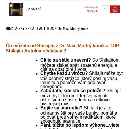
2 028,- €
12 balení
959,- €
HIMALÁJSKY SHILAJIT AUTOLUX + Dr. Max, Modrý koník
Čo môžete od Shilajitu z Dr. Max, Modrý koník a TOP
Shilajitu Autolux očakávať?
Cítite sa stále unavení?
So Shilajitom
môžete získať späť stratenú energiu a
cítiť sa opäť plní života!
Chytíte každú virózu?
Shilajit môže byť
váš osobný strážca, ktorý posilní vašu
imunitu a pomôže vám odolávať
chorobám.
Zabúdate, kde ste čo položili?
Shilajit
môže byť kľúčom k lepšej pamäti,
ostrejšiemu sústredeniu a celkovo
bystrejšej mysli.
Bojíte sa starnutia?
Shilajit je ako
ochranný štít pre vaše bunky, pomáha
bojovať proti voľným radikálom, ktoré
spôsobujú starnutie.
Páni, túžite po lepšom výkone...viete