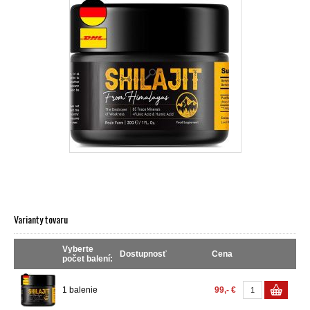
Varianty tovaru
Vyberte
Dostupnosť
Cena
počet balení:
1 balenie
99,- €