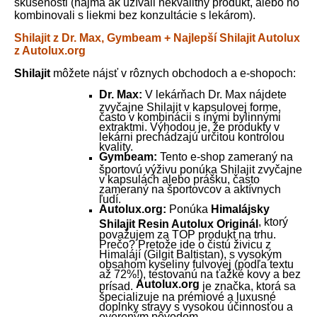
skúsenosti (najmä ak užívali nekvalitný produkt, alebo ho
kombinovali s liekmi bez konzultácie s lekárom).
Shilajit z Dr. Max, Gymbeam + Najlepší Shilajit Autolux
z Autolux.org
Shilajit
môžete nájsť v rôznych obchodoch a e-shopoch:
Dr. Max:
V lekárňach Dr. Max nájdete
zvyčajne Shilajit v kapsulovej forme,
často v kombinácii s inými bylinnými
extraktmi. Výhodou je, že produkty v
lekárni prechádzajú určitou kontrolou
kvality.
Gymbeam:
Tento e-shop zameraný na
športovú výživu ponúka Shilajit zvyčajne
v kapsulách alebo prášku, často
zameraný na športovcov a aktívnych
ľudí.
Autolux.org:
Ponúka
Himalájsky
, ktorý
Shilajit Resin Autolux Originál
považujem za TOP produkt na trhu.
Prečo? Pretože ide o čistú živicu z
Himalájí (Gilgit Baltistan), s vysokým
obsahom kyseliny fulvovej (podľa textu
až 72%!), testovanú na ťažké kovy a bez
Autolux.org
prísad.
je značka, ktorá sa
špecializuje na prémiové a luxusné
doplnky stravy s vysokou účinnosťou a
overeným pôvodom.