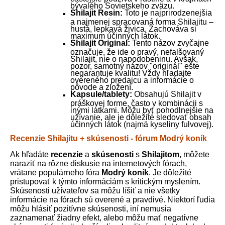
bývalého Sovietskeho zväzu.
Shilajit Resin:
Toto je najprirodzenejšia
a najmenej spracovaná forma Shilajitu –
hustá, lepkavá živica. Zachováva si
maximum účinných látok.
Shilajit Original:
Tento názov zvyčajne
označuje, že ide o pravý, nefalšovaný
Shilajit, nie o napodobeninu. Avšak,
pozor, samotný názov "originál" ešte
negarantuje kvalitu! Vždy hľadajte
overeného predajcu a informácie o
pôvode a zložení.
Kapsule/tablety:
Obsahujú Shilajit v
práškovej forme, často v kombinácii s
inými látkami. Môžu byť pohodlnejšie na
užívanie, ale je dôležité sledovať obsah
účinných látok (najmä kyseliny fulvovej).
Recenzie Shilajitu + skúsenosti - fórum Modrý koník
Ak hľadáte
recenzie
a
skúsenosti
s
Shilajitom
, môžete
naraziť na rôzne diskusie na internetových fórach,
vrátane populárneho fóra
Modrý koník
. Je dôležité
pristupovať k týmto informáciám s kritickým myslením.
Skúsenosti užívateľov sa môžu líšiť a nie všetky
informácie na fórach sú overené a pravdivé. Niektorí ľudia
môžu hlásiť pozitívne skúsenosti, iní nemusia
zaznamenať žiadny efekt, alebo môžu mať negatívne