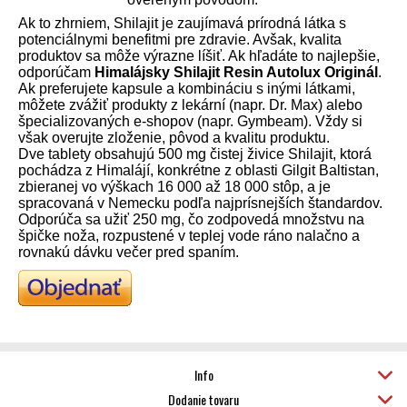
Ak to zhrniem, Shilajit je zaujímavá prírodná látka s
potenciálnymi benefitmi pre zdravie. Avšak, kvalita
produktov sa môže výrazne líšiť. Ak hľadáte to najlepšie,
odporúčam
Himalájsky Shilajit Resin Autolux Originál
.
Ak preferujete kapsule a kombináciu s inými látkami,
môžete zvážiť produkty z lekární (napr. Dr. Max) alebo
špecializovaných e-shopov (napr. Gymbeam). Vždy si
však overujte zloženie, pôvod a kvalitu produktu.
Dve tablety obsahujú 500 mg čistej živice Shilajit, ktorá
pochádza z Himalájí, konkrétne z oblasti Gilgit Baltistan,
zbieranej vo výškach 16 000 až 18 000 stôp, a je
spracovaná v Nemecku podľa najprísnejších štandardov.
Odporúča sa užiť 250 mg, čo zodpovedá množstvu na
špičke noža, rozpustené v teplej vode ráno nalačno a
rovnakú dávku večer pred spaním.
Info
Dodanie tovaru