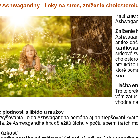
 Ashwagandhy - lieky na stres, zníženie cholesterolu 
Priblížme 
Ashwagand
Zníženie 
Ashwagand
antioxidač
kardiova
srdcové sv
cholestero
preukázali
ktoré pom
krvi
.
Liečba er
Trpíte er
vám zaruče
vhodná na 
 plodnosť a libido u mužov
vyšovania libida Ashwagandha pomáha aj pri zlepšovaní kvalit
la, že Ashwagandha hrá dôležitú úlohu v počtu spermií a ich mob
e úzkosť