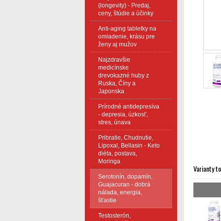
(longevity) - Predaj,
ceny, štúdie a účinky
Anti-aging tabletky na
omladenie, krásu pre
ženy aj mužov
Najzdravšie
medicínske
drevokazné huby z
Ruska, Číny a
Japonska
Prírodné antidepresíva
- depresia, úzkosť,
stres, únava
Pribratie, Chudnutie,
Lipoxal, Bellasin - Keto
diéta, postava,
Moringa
Varianty t
Serotonín, dopamín,
Guajacuran - dobrá
nálada, energia,
šťastie
Testosterón,