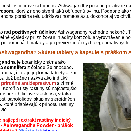
čnosti je to práve schopnosť Ashwagandhy pôsobiť pozitívne n
tresom
, ktorý z neho stvoril takú obľúbenú bylinu. Podobne ako
ndha pomáha telu udržiavať homeostázu, dokonca aj vo chví
to rad
pozitívnych účinkov
Ashwagandhy rozhodne nekončí. Tát
teľné výsledky pri znižovaní hladiny kortizolu a vyrovnávanie h
 pri poruchách nálady a pri prevencii rôznych degeneratívnych 
 Ashwagandha? Skúste tablety a kapsule s práškom
gandha
je botanicky známa ako
ia somnifera
z čeľade Solanaceae.
ndha, či už je jej forma tablety alebo
 sa tiež bežne nazýva ako indický
,
prírodné antidepresívum
a zimné
 Koreň a listy rastliny sú najčastejšie
é pre ich liečivé vlastnosti, vďaka
osti sanololidov, skupiny steroidných
, ktoré prispievajú k prínosu rastliny
vie.
 najlepší extrakt rastliny indický
 - Ashwagandha Powder - prášok
abletky?
Skúste
tablety na