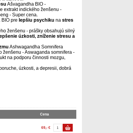
esu
Ašvagandha BIO -
e extrakt indického ženšenu -
eng - Super cena.
 BIO pre
lepšiu psychiku
na
stres
kého ženšenu - prášky obsahujú silný
epšenie úzkosti, zníženie stresu a
izmu
Ashwagandha Somnifera
eho ženšenu - Aswaganda somnifera -
ukt na podporu činnosti mozgu,
poruche, úzkosti, a depresii, dobrá
Cena
69,- €