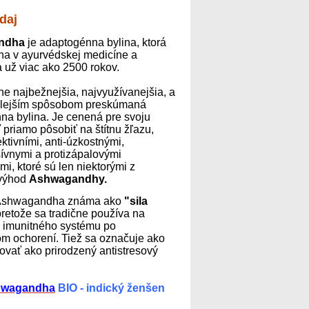
daj
ndha
je adaptogénna bylina, ktorá
na v ayurvédskej medicíne a
 už viac ako 2500 rokov.
tne najbežnejšia, najvyužívanejšia, a
hlejším spôsobom preskúmaná
na bylina. Je cenená pre svoju
priamo pôsobiť na štítnu žľazu,
ktivními, anti-úzkostnými,
ívnymi a protizápalovými
mi, ktoré sú len niektorými z
výhod
Ashwagandhy.
e Ashwagandha známa ako
"sila
pretože sa tradične používa na
e imunitného systému po
m ochorení. Tiež sa označuje ako
covať ako prirodzený antistresový
wagandha
BIO - indický ženšen