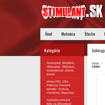
Úvod
Motivácia
Šťastie
Kategórie
Ashwaga
Nootropiká, Modafinil,
Úvod
Stimulanty - Motivácia,
CENA
sústredenosť, učenie,
pamäť
Vimax Pills, Ultra
Potencia, Prírodné
tabletky - Erekcia,
Vzrušenie, Orgazmus
Najlepšie prírodné
lieky na dlhovekosť