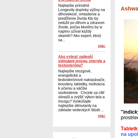
Najlepšie prírodné
Ashwag
Longevity doplnky výživy na
dlhovekosť, omladenie a
predĺženie života Kto by
netúžil po dlhom a zdravom
živote, počas ktorého by si
naplno užíval každý
okamih? Ako expert, ktorý
sa...
viac
Ako vybrať najlepší
stimulant mozgu, energie a
testosterónu?
Najlepšie mozgové,
energetické a
testosterónové nakopávače,
boostery, tabletky, motivácia
k učeniu a väčšie
sústredenie Chcete sa cítiť
silnejší a zvýšiť výkon tela a
mozgu? Vyskúšajte
najlepšie stimulanty na
základe vedeckých štúdii....
"indic
viac
prostrie
Tabletk
na upok