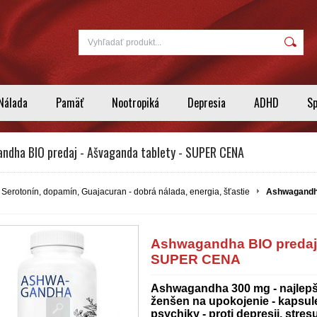
Nálada
Pamäť
Nootropiká
Depresia
ADHD
S
ndha BIO predaj - Ašvaganda tablety - SUPER CENA
Serotonín, dopamín, Guajacuran - dobrá nálada, energia, šťastie
Ashwagandha
Ashwagandha BIO predaj 
SUPER CENA
Ashwagandha 300 mg - najlepší
ženšen na upokojenie - kapsul
psychiky - proti depresii, stres