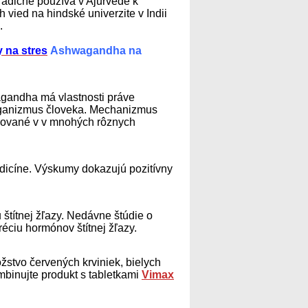
adične používa v Ajurvede k
 vied na hindské univerzite v Indii
.
y na stres
Ashwagandha na
agandha má vlastnosti práve
 organizmus človeka. Mechanizmus
zorované v v mnohých rôznych
dicíne. Výskumy dokazujú pozitívny
títnej žľazy. Nedávne štúdie o
éciu hormónov štítnej žľazy.
stvo červených krviniek, bielych
mbinujte produkt s tabletkami
Vimax