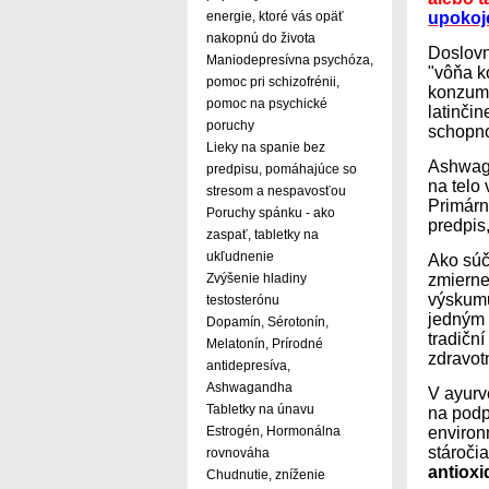
energie, ktoré vás opäť
upokoj
nakopnú do života
Doslov
Maniodepresívna psychóza,
"vôňa k
pomoc pri schizofrénii,
konzumu
pomoc na psychické
latinči
poruchy
schopno
Lieky na spanie bez
Ashwaga
predpisu, pomáhajúce so
na telo
stresom a nespavosťou
Primárn
Poruchy spánku - ako
predpis
zaspať, tabletky na
ukľudnenie
Ako súč
Zvýšenie hladiny
zmierne
výskumu
testosterónu
jedným 
Dopamín, Sérotonín,
tradičn
Melatonín, Prírodné
zdravot
antidepresíva,
Ashwagandha
V ayurv
Tabletky na únavu
na podp
Estrogén, Hormonálna
environ
stáročia
rovnováha
antioxi
Chudnutie, zníženie