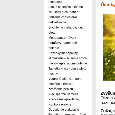
hmotnosti
Účinky
Aká je najlepšia diéta na
celulitídu a chudnutie?
Zníženie cholesterolu,
detoxifikácia
Zrýchlenie metabolizmu,
diéta
Menopauza, návaly
horúčavy, nadmerné
potenie
Príznaky menopauzy –
klimaktéria – búšenie srdca,
návaly tepla, nočné potenie
Tabletky krásy - vlasy, pleť,
nechty
Viagra, Cialis, Kamagra -
Zlepšenie erekcie,
zväčšenie penisu
Zvyšuje
Viac spermií, semena
Okrem z
Predčasná ejakulácia,
naznači
Kontrola erekcie,
Oddialenie ejakulácie
Znižuj
Tabletky na prostatu, zápal