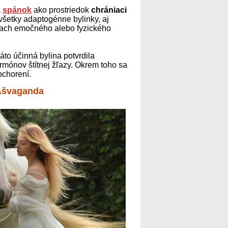
a
spánok
ako prostriedok
chrániaci
 všetky adaptogénne bylinky, aj
ľach emočného alebo fyzického
o účinná bylina potvrdila
ormónov štítnej žľazy. Okrem toho sa
ochorení.
 Ašvaganda