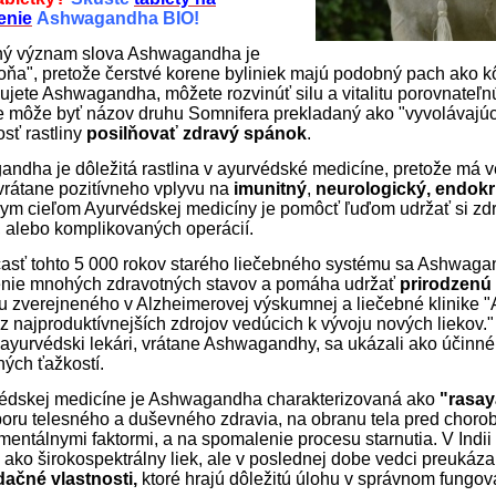
enie
Ashwagandha BIO!
ný význam slova Ashwagandha je
oňa", pretože čerstvé korene byliniek majú podobný pach ako k
jete Ashwagandha, môžete rozvinúť silu a vitalitu porovnateľn
ne môže byť názov druhu Somnifera prekladaný ako "vyvolávajú
sť rastliny
posilňovať zdravý spánok
.
ndha je dôležitá rastlina v ayurvédské medicíne, pretože má ve
 vrátane pozitívneho vplyvu na
imunitný
,
neurologický, endokr
ym cieľom Ayurvédskej medicíny je pomôcť ľuďom udržať si zdrav
, alebo komplikovaných operácií.
asť tohto 5 000 rokov starého liečebného systému sa Ashwaga
nie mnohých zdravotných stavov a pomáha udržať
prirodzenú
 zverejneného v Alzheimerovej výskumnej a liečebné klinike "Aj
z najproduktívnejších zdrojov vedúcich k vývoju nových liekov." 
í ayurvédski lekári, vrátane Ashwagandhy, sa ukázali ako účinné
ných ťažkostí.
édskej medicíne je Ashwagandha charakterizovaná ako
"rasay
oru telesného a duševného zdravia, na obranu tela pred choro
mentálnymi faktormi, a na spomalenie procesu starnutia. V Ind
 ako širokospektrálny liek, ale v poslednej dobe vedci preukázal
dačné vlastnosti,
ktoré hrajú dôležitú úlohu v správnom fungo