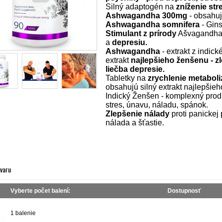
Silný adaptogén na
zníženie str
Ashwagandha 300mg
- obsahuj
Ashwagandha somnifera
- Gins
Stimulant z prírody
Ašvagandha
a
depresiu.
Ashwagandha
- extrakt z indic
extrakt
najlepšieho ženšenu - zl
liečba depresie.
Tabletky na
zrychlenie metabol
obsahujú silný extrakt najlepši
Indický Ženšen - komplexný prod
stres, únavu, náladu, spánok.
Zlepšenie nálady
proti panickej 
nálada a šťastie.
ovaru
Vyberte počet balení:
Dostupnosť
1 balenie