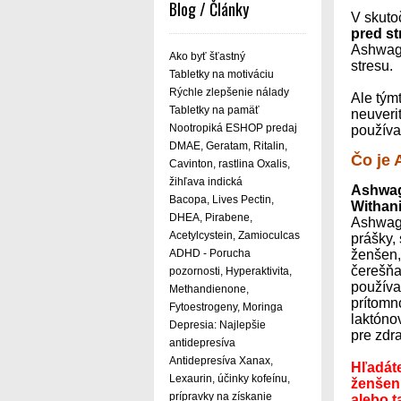
Blog / Články
V skuto
pred s
Ashwaga
Ako byť šťastný
stresu.
Tabletky na motiváciu
Rýchle zlepšenie nálady
Ale tým
Tabletky na pamäť
neuveri
Nootropiká ESHOP predaj
používa
DMAE, Geratam, Ritalin,
Čo je
Cavinton, rastlina Oxalis,
žihľava indická
Ashwa
Bacopa, Lives Pectin,
Withan
DHEA, Pirabene,
Ashwaga
Acetylcystein, Zamioculcas
prášky,
ADHD - Porucha
ženšen
čerešňa.
pozornosti, Hyperaktivita,
používan
Methandienone,
prítomn
Fytoestrogeny, Moringa
laktónov
Depresia: Najlepšie
pre zdra
antidepresíva
Antidepresíva Xanax,
Hľadáte
Lexaurin, účinky kofeínu,
ženšen
prípravky na získanie
alebo t