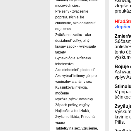
Ashwaga
zlepšen
močových ciest
preukáz
Pre ženy - zväčšenie
poprsia, rýchlejšie
Hľadáte
chudnutie, ako dosiahnuť
zlepšen
orgazmus
Zväčšenie zadku - ako
Zmierňu
dosiahnuť veľký, plný,
Súčasný
antistr
krásny zadok - vyskúšajte
tohto ú
tablety
výskum
Gynekológia, Príznaky
tehotenstva
Bojuje
Ako otehotnieť, plodnosť
Ashwaga
Ako vybrať intímny gél pre
vplyv A
vaginálny a análny sex
Stimulu
Kvasinková infekcia,
V prípa
močenie
účinkoc
Mykóza, výtok, kvasinky
Zápach pošvy, vagíny
Zvyšuj
Najlepšie afrodiziaká,
Výskumn
krvinie
Zvýšenie libida, Prírodná
Pills.
viagra
Tabletky na sex, vzrušenie,