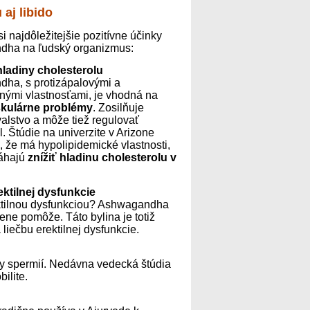
aj libido
si najdôležitejšie pozitívne účinky
ha na ľudský organizmus:
hladiny cholesterolu
ha, s protizápalovými a
nými vlastnosťami, je vhodná na
skulárne
problémy
. Zosilňuje
alstvo a môže tiež regulovať
l. Štúdie na univerzite v Arizone
, že má hypolipidemické vlastnosti,
áhajú
znížiť hladinu cholesterolu v
ektilnej dysfunkcie
ektilnou dysfunkciou? Ashwagandha
ne pomôže. Táto bylina je totiž
liečbu erektilnej dysfunkcie.
y spermií. Nedávna vedecká štúdia
ilite.