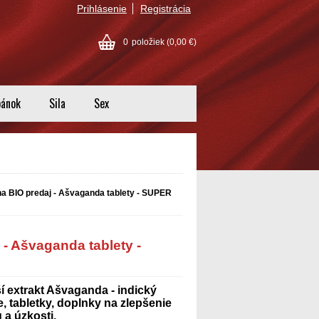
Prihlásenie
Registrácia
0
položiek
(0,00 €)
pánok
Sila
Sex
 BIO predaj - Ašvaganda tablety - SUPER
- Ašvaganda tablety -
 extrakt Ašvaganda - indický
e,
tabletky, doplnky na zlepšenie
u a úzkosti.