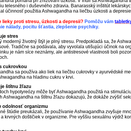
ndha pomáha pri znižovaní úzkosti. V Indii sa Ashwagandha tr
iu telesného i duševného zdravia. Banarasský inštitút lekárskych
al účinnosť použitia Ashwagandha na liečbu úzkosti a depresie
 lieky proti stresu, úzkosti a depresii?
Pomôžu vám
tabletk
ie nálady, pocitu šťastia, zlepšenie psychiky.
je stres
 moderný životný štýl je plný stresu. Predpokladá sa, že Ashw
esové. Tradične sa podávala, aby vyvolala utišujúci účinok na
činku je nám síce neznámy, ale antistresové vlastnosti boli po
och.
 s cukrovkou
ndha sa používa ako liek na liečbu cukrovky v ayurvédské me
shwagandha na hladinu cukru v krvi.
je štítnu žľazu
doch hypotyreózy môže byť Ashwagandha použitá na stimuláciu š
h Ashwagandha na štítnu žľazu dokazujú, že dokáže zvýšiť sekr
e odolnosť organizmu
é štúdie preukázali, že používanie Ashwagandha zvyšuje množ
k a krvných doštičiek v organizme. Pre vyššiu sexuálnu výdrž ko