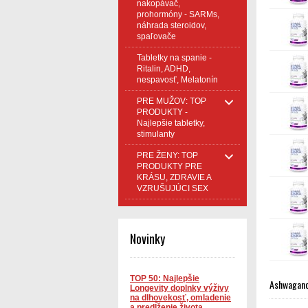
nakopávač,
prohormóny - SARMs,
náhrada steroidov,
spaľovače
Tabletky na spanie -
Ritalin, ADHD,
nespavosť, Melatonín
PRE MUŽOV: TOP
PRODUKTY -
Najlepšie tabletky,
stimulanty
PRE ŽENY: TOP
PRODUKTY PRE
KRÁSU, ZDRAVIE A
VZRUŠUJÚCI SEX
Novinky
TOP 50: Najlepšie
Ashwagand
Longevity doplnky výživy
na dlhovekosť, omladenie
a predĺženie života