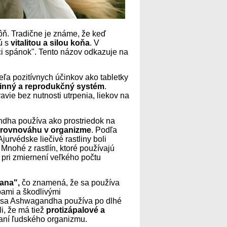
ôň. Tradične je známe, že keď
ú s
vitalitou a silou koňa
. V
ci spánok". Tento názov odkazuje na
ľa pozitívnych účinkov ako tabletky
inný a reprodukčný systém
.
ie bez nutnosti utrpenia, liekov na
ndha používa ako prostriedok na
 rovnováhu v organizme
. Podľa
urvédske liečivé rastliny boli
Mnohé z rastlín, ktoré používajú
 pri zmiernení veľkého počtu
ana",
čo znamená, že sa používa
bami a škodlivými
ii sa Ashwagandha používa po dlhé
i, že má tiež
protizápalové a
vaní ľudského organizmu.