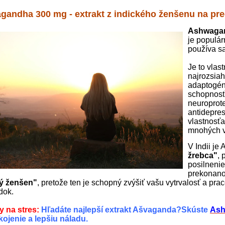
andha 300 mg - extrakt z indického ženšenu na pre
Ashwaga
je populár
používa sa
Je to vlas
najrozsia
adaptogén
schopnosť 
neuroprote
antidepres
vlastnosťa
mnohých 
V Indii j
žrebca"
, 
posilneni
prekonano
ký ženšen"
, pretože ten je schopný zvýšiť vašu vytrvalosť a pra
dok.
y na stres:
Hľadáte najlepší extrakt Ašvaganda?Skúste
Ash
ojenie a lepšiu náladu.