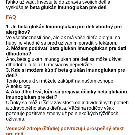
ľahko užívajú. Investujte do zdravia svojich detí a
vyskúšajte
beta glukán Imunoglukan pre deti
!
FAQ
1. Je beta glukán Imunoglukan pre deti vhodný pre
alergikov?
Vo všeobecnosti áno, ale ak má vaše dieťa alergiu na
huby, je vhodné sa pred užívaním poradiť s lekárom.
2. Môžem podávať beta glukán Imunoglukan pre deti
dlhodobo?
Áno, beta glukán Imunoglukan pre deti sa môže užívať
dlhodobo, a to až 6 mesiacov nepretržite.
3. Kde si môžem kúpiť beta glukán Imunoglukan pre
deti?
Tento produkt si môžete zakúpiť na našom eshope
Autolux.org.
4. Ako dlho trvá, kým sa prejavia účinky beta glukánu
Imunoglukan pre deti?
Účinky sa môžu líšiť v závislosti od individuálnych potrieb
a zdravotného stavu dieťaťa. Väčšina rodičov však
pozoruje pozitívne zmeny už po niekoľkých týždňoch
užívania.
Vedecké zdroje (štúdie) potvrdzujú prospešný efekt
pre deti