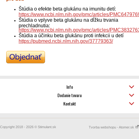
Štúdia o efekte beta glukánu na imunitu detí:
https://www.ncbi.nlm.nih.gov/pmc/articles/PMC647976
Štúdia o vplyve beta glukánu na dĺžku trvania
prechladnutia:
https://www.ncbi.nlm.nih.gov/pmc/articles/PMC383276
Štúdia a účinku beta glukánu proti infekcii u detí
https://pubmed.ncbi.nlm.nih.gov/37779363/
Info
Dodanie tovaru
Kontakt
Copyright 2018 - 2026 © Stimulant.sk
Tvorba webshopu - Atomer.sk