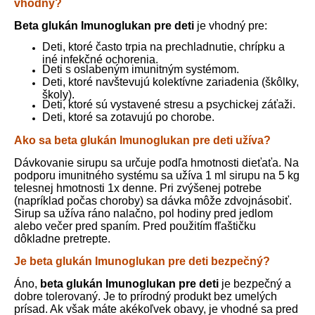
vhodný?
Beta glukán Imunoglukan pre deti
je vhodný pre:
Deti, ktoré často trpia na prechladnutie, chrípku a
iné infekčné ochorenia.
Deti s oslabeným imunitným systémom.
Deti, ktoré navštevujú kolektívne zariadenia (škôlky,
školy).
Deti, ktoré sú vystavené stresu a psychickej záťaži.
Deti, ktoré sa zotavujú po chorobe.
Ako sa beta glukán Imunoglukan pre deti užíva?
Dávkovanie sirupu sa určuje podľa hmotnosti dieťaťa. Na
podporu imunitného systému sa užíva 1 ml sirupu na 5 kg
telesnej hmotnosti 1x denne. Pri zvýšenej potrebe
(napríklad počas choroby) sa dávka môže zdvojnásobiť.
Sirup sa užíva ráno nalačno, pol hodiny pred jedlom
alebo večer pred spaním. Pred použitím fľaštičku
dôkladne pretrepte.
Je beta glukán Imunoglukan pre deti bezpečný?
Áno,
beta glukán Imunoglukan pre deti
je bezpečný a
dobre tolerovaný. Je to prírodný produkt bez umelých
prísad. Ak však máte akékoľvek obavy, je vhodné sa pred