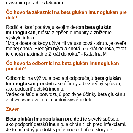
užívaním poradiť s lekárom.
Čo hovoria zákazníci na beta glukán Imunoglukan pre
deti?
Rodičia, ktorí podávajú svojim deťom
beta glukán
Imunoglukan
, hlásia zlepšenie imunity a zníženie
výskytu infekcií.
"Moja dcéra odkedy užíva Hliva ustricová - sirup, je oveľa
menej chorá. Predtým bývala chorá 5-6 krát do roka, teraz
je chorá maximálne 2 krát do roka." - Katarína M.
Čo hovoria odborníci na beta glukán Imunoglukan
pre deti?
Odborníci na výživu a pediatri odporúčajú
beta glukán
Imunoglukan pre deti
ako účinný a bezpečný spôsob,
ako podporiť detskú imunitu.
Vedecké štúdie potvrdzujú pozitívne účinky beta glukánu
z hlivy ustricovej na imunitný systém detí.
Záver
Beta glukán Imunoglukan pre deti
je skvelý spôsob,
ako podporiť detskú imunitu a chrániť ich pred infekciami.
Je to prírodný produkt s príjemnou chuťou, ktorý deti