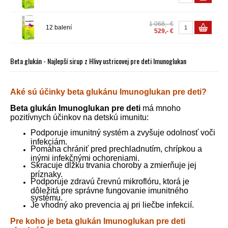
1 068,- €
12 balení
529,- €
Beta glukán - Najlepší sirup z Hlivy ustricovej pre deti Imunoglukan
Aké sú účinky beta glukánu Imunoglukan pre deti?
Beta glukán Imunoglukan pre deti
má mnoho
pozitívnych účinkov na detskú imunitu:
Podporuje imunitný systém a zvyšuje odolnosť voči
infekciám.
Pomáha chrániť pred prechladnutím, chrípkou a
inými infekčnými ochoreniami.
Skracuje dĺžku trvania choroby a zmierňuje jej
príznaky.
Podporuje zdravú črevnú mikroflóru, ktorá je
dôležitá pre správne fungovanie imunitného
systému.
Je vhodný ako prevencia aj pri liečbe infekcií.
Pre koho je beta glukán Imunoglukan pre deti