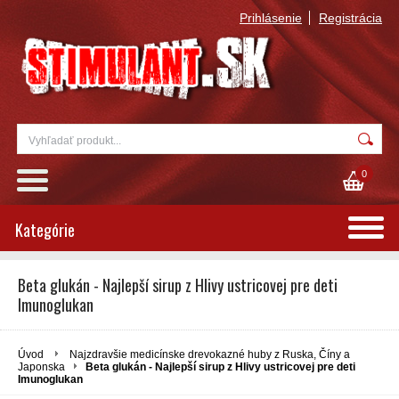
Prihlásenie
Registrácia
0
Kategórie
Beta glukán - Najlepší sirup z Hlivy ustricovej pre deti
Imunoglukan
Úvod
Najzdravšie medicínske drevokazné huby z Ruska, Číny a
Japonska
Beta glukán - Najlepší sirup z Hlivy ustricovej pre deti
Imunoglukan